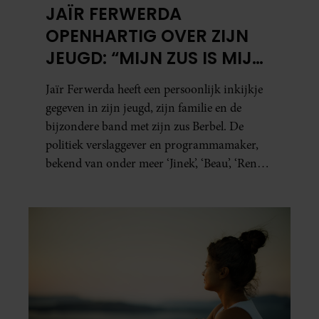
JAÏR FERWERDA
OPENHARTIG OVER ZIJN
JEUGD: “MIJN ZUS IS MIJN
MORELE KOMPAS”
Jaïr Ferwerda heeft een persoonlijk inkijkje
gegeven in zijn jeugd, zijn familie en de
bijzondere band met zijn zus Berbel. De
politiek verslaggever en programmamaker,
bekend van onder meer ‘Jinek’, ‘Beau’, ‘Renze’,
‘Humberto’ en ‘RTL Tonight’, vertelt dat juist
zijn opvoeding de basis vormde voor zijn
carrière. Nog altijd kan hij voor advies bij
zijn zus terecht.