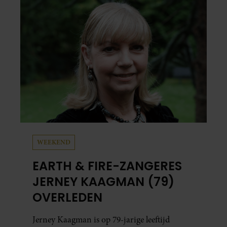
vaker schaamt zodra ze samen onder de
mensen zijn.
WEEKEND
EARTH & FIRE-ZANGERES
JERNEY KAAGMAN (79)
OVERLEDEN
Jerney Kaagman is op 79-jarige leeftijd