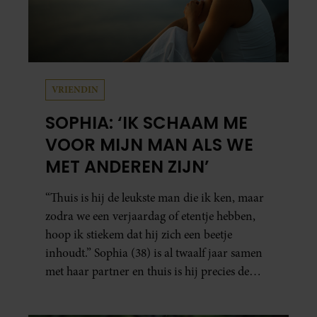
VRIENDIN
SOPHIA: ‘IK SCHAAM ME
VOOR MIJN MAN ALS WE
MET ANDEREN ZIJN’
“Thuis is hij de leukste man die ik ken, maar
zodra we een verjaardag of etentje hebben,
hoop ik stiekem dat hij zich een beetje
inhoudt.” Sophia (38) is al twaalf jaar samen
met haar partner en thuis is hij precies de
man op wie ze verliefd werd: lief, zorgzaam
en grappig. Toch merkt ze dat ze zich steeds