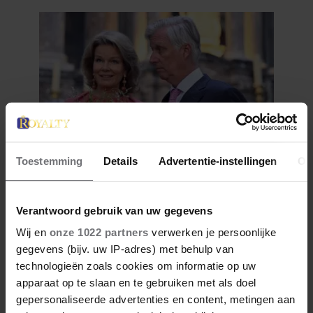
Toestemming
Details
Advertentie-instellingen
Ov
1 augustus 2026
DIT IS DE FAVORIETE
ZOMERVAKANTIEPLEK VAN DE
Verantwoord gebruik van uw gegevens
BELGISCHE KONINKLIJKE
Wij en
onze 1022 partners
verwerken je persoonlijke
FAMILIE
gegevens (bijv. uw IP-adres) met behulp van
technologieën zoals cookies om informatie op uw
apparaat op te slaan en te gebruiken met als doel
gepersonaliseerde advertenties en content, metingen aan