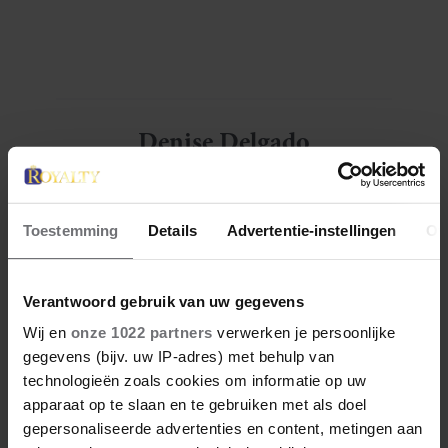
dat?
Denise Delgado
Denise is een creatieve freelance journalist sinds
2015. Ze heeft European Studies gestudeerd aan
de Haagse Hogeschool en Journalistiek aan KU
Toestemming
Details
Advertentie-instellingen
Ov
Leuven campus Brussel. Denise is bedreven in
het creëren van content en is een enthousiast,
nieuwsgierig en vriendelijk persoon met een
Verantwoord gebruik van uw gegevens
enorme wanderlust. Naast haar passie voor
reizen, is ze gek op vechtsport, muziek, wijn en
Wij en
onze 1022 partners
verwerken je persoonlijke
fietsen in de natuur.
gegevens (bijv. uw IP-adres) met behulp van
technologieën zoals cookies om informatie op uw
Meer van Denise
apparaat op te slaan en te gebruiken met als doel
gepersonaliseerde advertenties en content, metingen aan