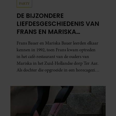
PARTY
DE BIJZONDERE
LIEFDESGESCHIEDENIS VAN
FRANS EN MARISKA
BAUER: OOK IN BED
Frans Bauer en Mariska Bauer leerden elkaar
ELKAARS EERSTE
kennen in 1992, toen Frans kwam optreden
in het café-restaurant van de ouders van
Mariska in het Zuid-Hollandse dorp Ter Aar.
Als dochter die opgroeide in een horecagezin
hielp Mariska vaak mee in de bediening.