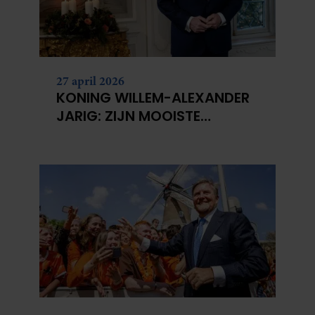
partners kunnen deze gegevens combineren met andere
informatie die u aan ze heeft verstrekt of die ze hebben
verzameld op basis van uw gebruik van hun services. U
gaat akkoord met onze cookies als u onze website blijft
27 april 2026
gebruiken.
KONING WILLEM-ALEXANDER
JARIG: ZIJN MOOISTE
PORTRETTEN DOOR DE JAREN
HEEN