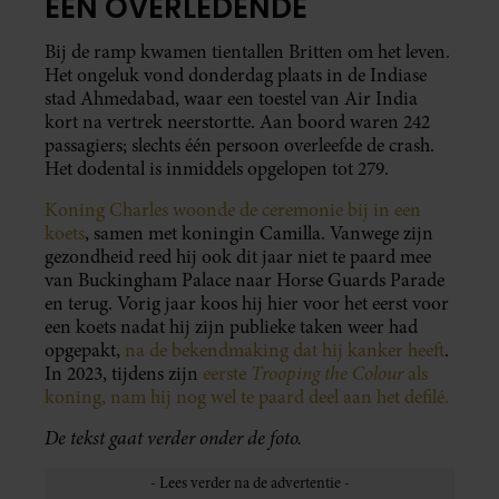
ÉÉN OVERLEDENDE
Bij de ramp kwamen tientallen Britten om het leven.
Het ongeluk vond donderdag plaats in de Indiase
stad Ahmedabad, waar een toestel van Air India
kort na vertrek neerstortte. Aan boord waren 242
passagiers; slechts één persoon overleefde de crash.
Het dodental is inmiddels opgelopen tot 279.
Koning Charles woonde de ceremonie bij in een
koets
, samen met koningin Camilla. Vanwege zijn
gezondheid reed hij ook dit jaar niet te paard mee
van Buckingham Palace naar Horse Guards Parade
en terug. Vorig jaar koos hij hier voor het eerst voor
een koets nadat hij zijn publieke taken weer had
opgepakt,
na de bekendmaking dat hij kanker heeft
.
Trooping the Colour
In 2023, tijdens zijn
eerste
als
koning, nam hij nog wel te paard deel aan het defilé.
De tekst gaat verder onder de foto.