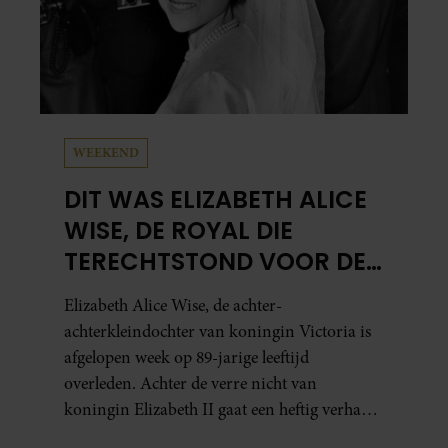
WEEKEND
DIT WAS ELIZABETH ALICE
WISE, DE ROYAL DIE
TERECHTSTOND VOOR DE
DOOD VAN HAAR BABY
Elizabeth Alice Wise, de achter-
achterkleindochter van koningin Victoria is
afgelopen week op 89-jarige leeftijd
overleden. Achter de verre nicht van
koningin Elizabeth II gaat een heftig verhaal
schuil. Zo zag haar leven eruit.