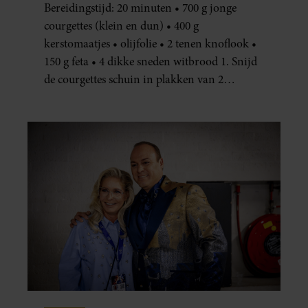
Bereidingstijd: 20 minuten • 700 g jonge
courgettes (klein en dun) • 400 g
kerstomaatjes • olijfolie • 2 tenen knoflook •
150 g feta • 4 dikke sneden witbrood 1. Snijd
de courgettes schuin in plakken van 2
centimeter dik. Halveer de tomaatjes. Pel en
hak de knoflook. 2. Verhit een scheut olie
in…