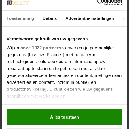
Toestemming
Details
Advertentie-instellingen
Ov
Verantwoord gebruik van uw gegevens
28 april 2026
Wij en
onze 1022 partners
verwerken je persoonlijke
DIT ZIJN DE 4 FAVORIETE
gegevens (bijv. uw IP-adres) met behulp van
MODEMERKEN VAN PRINSES
technologieën zoals cookies om informatie op uw
CATHERINE
apparaat op te slaan en te gebruiken met als doel
gepersonaliseerde advertenties en content, metingen aan
advertenties en content, inzicht in publiek en
productontwikkeling. U kunt kiezen wie uw gegevens
gebruikt en met welke doelen.
Als u het toestaat, willen we ook graag:
Alles toestaan
Informatie verzamelen over uw geografische
locatie, die tot een paar meter nauwkeurig kan zijn