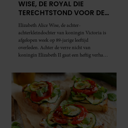
WISE, DE ROYAL DIE
TERECHTSTOND VOOR DE
DOOD VAN HAAR BABY
Elizabeth Alice Wise, de achter-
achterkleindochter van koningin Victoria is
afgelopen week op 89-jarige leeftijd
overleden. Achter de verre nicht van
koningin Elizabeth II gaat een heftig verhaal
schuil. Zo zag haar leven eruit.