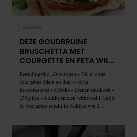
VRIENDIN
DEZE GOUDBRUINE
BRUSCHETTA MET
COURGETTE EN FETA WIL
JE METEEN MAKEN
Bereidingstijd: 20 minuten • 700 g jonge
courgettes (klein en dun) • 400 g
kerstomaatjes • olijfolie • 2 tenen knoflook •
150 g feta • 4 dikke sneden witbrood 1. Snijd
de courgettes schuin in plakken van 2
centimeter dik. Halveer de tomaatjes. Pel en
hak de knoflook. 2. Verhit een scheut olie
in…