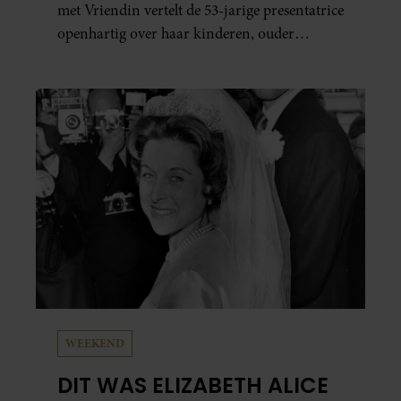
met Vriendin vertelt de 53-jarige presentatrice
openhartig over haar kinderen, ouder
worden en haar nieuwe kinderboek Chill.
Ook blikt ze terug op haar jeugd en deelt ze
welke levenslessen haar vandaag de dag het
meest bezighouden.
WEEKEND
DIT WAS ELIZABETH ALICE