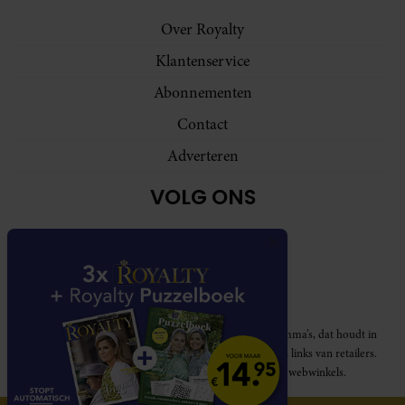
Over Royalty
Klantenservice
Abonnementen
Contact
Adverteren
VOLG ONS
Royalty participeert in diverse affiliate marketing programma’s, dat houdt in
dat Royalty commissies ontvangt voor aankopen middels links van retailers.
Deze website wordt niet gesponsord door de genoemde webwinkels.