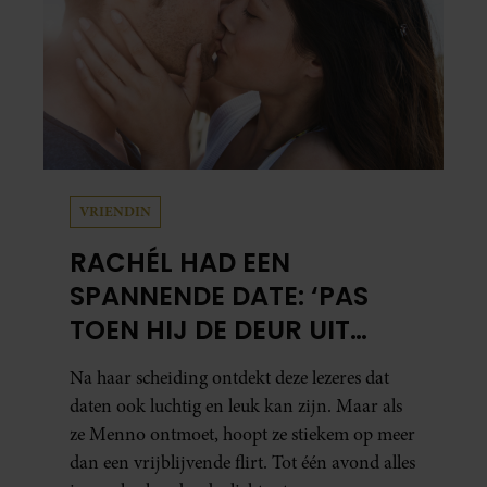
VRIENDIN
RACHÉL HAD EEN
SPANNENDE DATE: ‘PAS
TOEN HIJ DE DEUR UIT
WAS, BESEFTE IK WAT ER
Na haar scheiding ontdekt deze lezeres dat
ECHT WAS GEBEURD’
daten ook luchtig en leuk kan zijn. Maar als
ze Menno ontmoet, hoopt ze stiekem op meer
dan een vrijblijvende flirt. Tot één avond alles