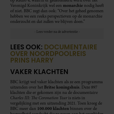
op Radio 4, waarin er gedebatteerd werd over het
monarchie
Verenigd Koninkrijk wel een
nodig heeft
of niet. BBC zegt dan ook: “Over het geheel genomen
hebben we een reeks perspectieven op de monarchie
onderzocht en dat zullen we blijven doen.”
LEES OOK:
DOCUMENTAIRE
OVER NOORDPOOLREIS
PRINS HARRY
VAKER KLACHTEN
BBC krijgt wel vaker klachten als ze een programma
Britse koningshuis
uitzenden over het
. Deze 897
klachten die er gekomen zijn na de documentaire
Charles III: The Coronation Year
is niets in
vergelijking met een uitzending 2021. Toen kreeg de
100.000 klachten
BBC meer dan
binnen over de
hoeveelheid aandacht die ze gaven aan het overlijden