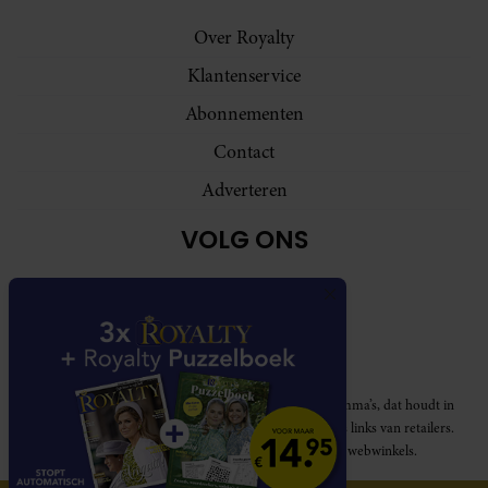
Over Royalty
Klantenservice
Abonnementen
Contact
Adverteren
VOLG ONS
Royalty participeert in diverse affiliate marketing programma’s, dat houdt in
dat Royalty commissies ontvangt voor aankopen middels links van retailers.
Deze website wordt niet gesponsord door de genoemde webwinkels.