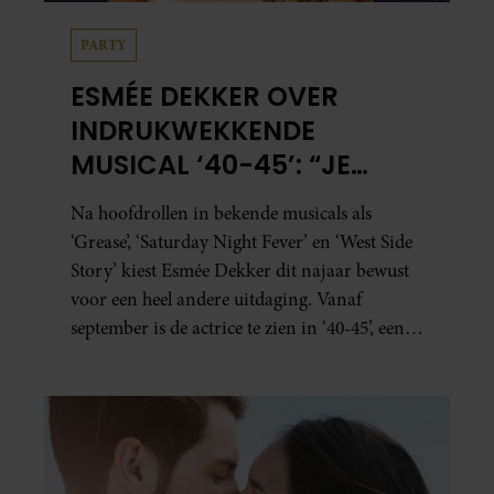
PARTY
ESMÉE DEKKER OVER
INDRUKWEKKENDE
MUSICAL ‘40-45’: “JE
BESEFT INEENS HOE
Na hoofdrollen in bekende musicals als
KOSTBAAR VRIJHEID IS”
‘Grease’, ‘Saturday Night Fever’ en ‘West Side
Story’ kiest Esmée Dekker dit najaar bewust
voor een heel andere uitdaging. Vanaf
september is de actrice te zien in ‘40-45’, een
indrukwekkende spektakelmusical over de
Tweede Wereldoorlog. Volgens Esmée is het
een voorstelling die niet alleen raakt, maar
het publiek ook aan het denken zet.