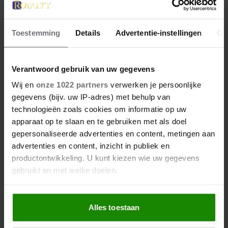
Toestemming
Details
Advertentie-instellingen
Ov
28 april 2026
DIT ZIJN DE 4 FAVORIETE
Verantwoord gebruik van uw gegevens
MODEMERKEN VAN PRINSES
Wij en
onze 1022 partners
verwerken je persoonlijke
CATHERINE
gegevens (bijv. uw IP-adres) met behulp van
technologieën zoals cookies om informatie op uw
apparaat op te slaan en te gebruiken met als doel
gepersonaliseerde advertenties en content, metingen aan
advertenties en content, inzicht in publiek en
productontwikkeling. U kunt kiezen wie uw gegevens
gebruikt en met welke doelen.
Als u het toestaat, willen we ook graag:
Alles toestaan
Informatie verzamelen over uw geografische
locatie, die tot een paar meter nauwkeurig kan zijn
23 april 2026