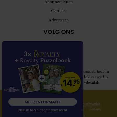
Abonnementen
Contact
Adverteren
VOLG ONS
Royalty participeert in diverse affiliate marketing programma’s, dat houdt in
dat Royalty commissies ontvangt voor aankopen middels links van retailers.
Deze website wordt niet gesponsord door de genoemde webwinkels.
© 2026 Royalty Online
MEER INFORMATIE
Privacy statement
Disclaimer
Gebruikersvoorwaarden
Spelvoorwaarden
Abonnementsvoorwaarden
Cookies
Nee, ik ben niet geïnteresseerd
Website gerealiseerd door
MediaSoep