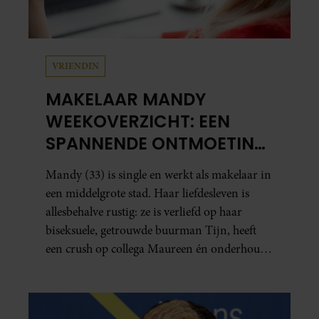
VRIENDIN
MAKELAAR MANDY
WEEKOVERZICHT: EEN
SPANNENDE ONTMOETING
EN JUDITHS GROTE
Mandy (33) is single en werkt als makelaar in
RELATIETEST
een middelgrote stad. Haar liefdesleven is
allesbehalve rustig: ze is verliefd op haar
biseksuele, getrouwde buurman Tijn, heeft
een crush op collega Maureen én onderhoudt
in het geheim een seksuele relatie met een
bekende Nederlander. In dit weekoverzicht
lees je in het kort wat er de afgelopen dagen