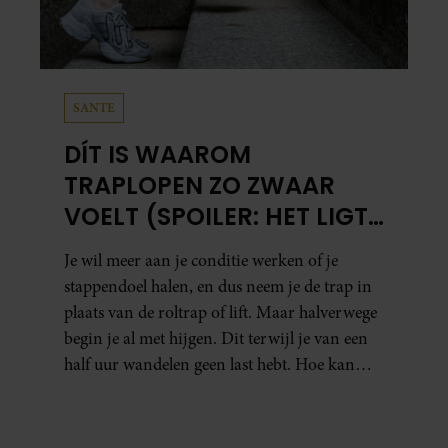
SANTE
DÍT IS WAAROM
TRAPLOPEN ZO ZWAAR
VOELT (SPOILER: HET LIGT
NIET AAN JE CONDITIE)
Je wil meer aan je conditie werken of je
stappendoel halen, en dus neem je de trap in
plaats van de roltrap of lift. Maar halverwege
begin je al met hijgen. Dit terwijl je van een
half uur wandelen geen last hebt. Hoe kan
dat?