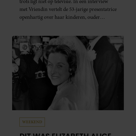
trots ligt niet op televisie. In een interview
met Vriendin vertelt de 53-jarige presentatrice
openhartig over haar kinderen, ouder
worden en haar nieuwe kinderboek Chill.
Ook blikt ze terug op haar jeugd en deelt ze
welke levenslessen haar vandaag de dag het
meest bezighouden.
WEEKEND