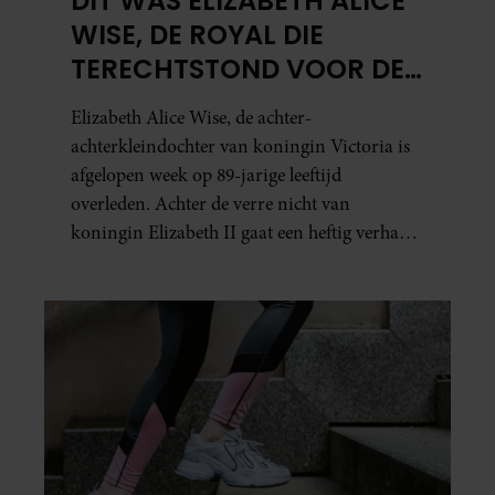
DIT WAS ELIZABETH ALICE
WISE, DE ROYAL DIE
TERECHTSTOND VOOR DE
DOOD VAN HAAR BABY
Elizabeth Alice Wise, de achter-
achterkleindochter van koningin Victoria is
afgelopen week op 89-jarige leeftijd
overleden. Achter de verre nicht van
koningin Elizabeth II gaat een heftig verhaal
schuil. Zo zag haar leven eruit.