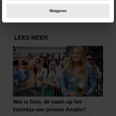
Lees meer over hoe uw persoonlijke gegevens worden
KONINGSDAG 2026
verwerkt en stel uw voorkeuren in het
detailgedeelte
in.
Weigeren
U kunt uw toestemming op elk moment wijzigen of
intrekken in de Cookieverklaring.
We gebruiken cookies om content en advertenties te
personaliseren, om functies voor social media te bieden
en om ons websiteverkeer te analyseren. Ook delen we
informatie over uw gebruik van onze site met onze
partners voor social media, adverteren en analyse. Deze
partners kunnen deze gegevens combineren met andere
informatie die u aan ze heeft verstrekt of die ze hebben
verzameld op basis van uw gebruik van hun services. U
gaat akkoord met onze cookies als u onze website blijft
gebruiken.