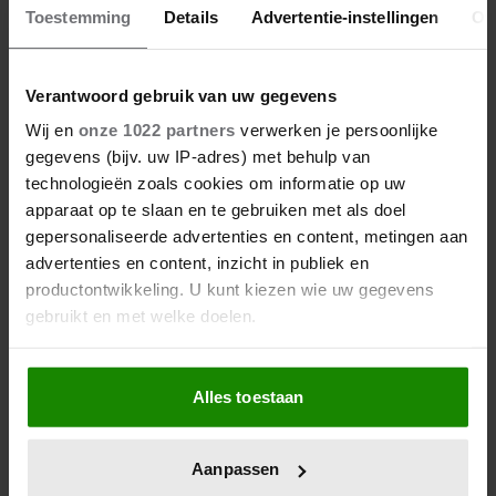
Toestemming
Details
Advertentie-instellingen
Ov
27 april 2026
KONING WILLEM-ALEXANDER
Verantwoord gebruik van uw gegevens
JARIG: ZIJN MOOISTE
Wij en
onze 1022 partners
verwerken je persoonlijke
PORTRETTEN DOOR DE JAREN
gegevens (bijv. uw IP-adres) met behulp van
HEEN
technologieën zoals cookies om informatie op uw
apparaat op te slaan en te gebruiken met als doel
gepersonaliseerde advertenties en content, metingen aan
advertenties en content, inzicht in publiek en
productontwikkeling. U kunt kiezen wie uw gegevens
gebruikt en met welke doelen.
Als u het toestaat, willen we ook graag:
Alles toestaan
Informatie verzamelen over uw geografische
locatie, die tot een paar meter nauwkeurig kan zijn
27 april 2026
Uw apparaat identificeren door het actief te
DOKKUM PAKT UIT VOOR
Aanpassen
scannen op specifieke eigenschappen (fingerprinting)
KONINGSPAAR TIJDENS