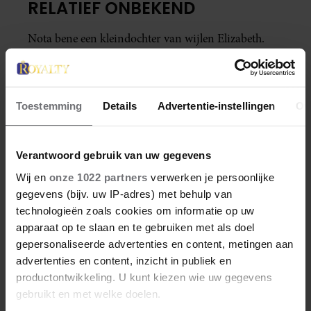
RELATIEF ONBEKEND
Nota bene een kleindochter van wijlen Elizabeth.
Haar ouders zijn Edward en Sophie. En deze jonge
vrouw viert vandaag haar verjaardag.
Toestemming
Details
Advertentie-instellingen
Ov
Verantwoord gebruik van uw gegevens
Wij en
onze 1022 partners
verwerken je persoonlijke
gegevens (bijv. uw IP-adres) met behulp van
technologieën zoals cookies om informatie op uw
apparaat op te slaan en te gebruiken met als doel
gepersonaliseerde advertenties en content, metingen aan
advertenties en content, inzicht in publiek en
productontwikkeling. U kunt kiezen wie uw gegevens
gebruikt en met welke doelen.