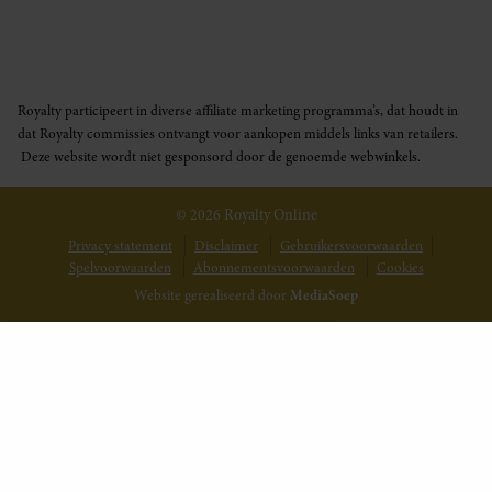
Royalty participeert in diverse affiliate marketing programma’s, dat houdt in
dat Royalty commissies ontvangt voor aankopen middels links van retailers.
Deze website wordt niet gesponsord door de genoemde webwinkels.
© 2026 Royalty Online
Privacy statement
Disclaimer
Gebruikersvoorwaarden
Spelvoorwaarden
Abonnementsvoorwaarden
Cookies
Website gerealiseerd door
MediaSoep