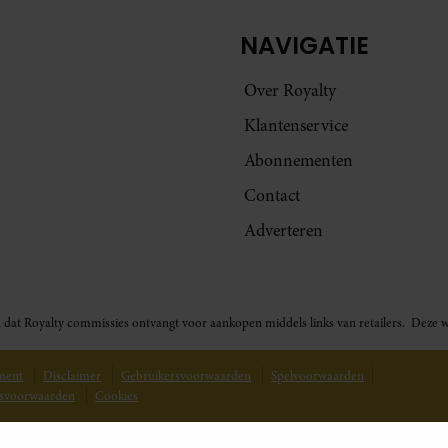
NAVIGATIE
Over Royalty
Klantenservice
Abonnementen
Contact
Adverteren
t in dat Royalty commissies ontvangt voor aankopen middels links van retailers. De
ement
Disclaimer
Gebruikersvoorwaarden
Spelvoorwaarden
svoorwaarden
Cookies