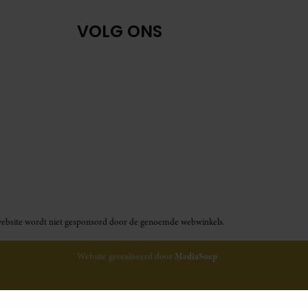
VOLG ONS
ze website wordt niet gesponsord door de genoemde webwinkels.
Website gerealiseerd door
MediaSoep