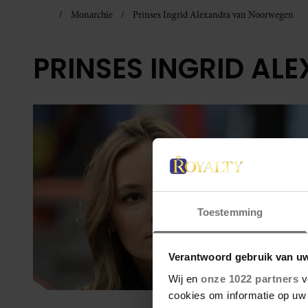
Monarchie
Prinses Ingrid Alexandra van Noorwegen
PRINSES INGRID A
Toestemming
Verantwoord gebruik van u
Wij en
onze 1022 partners
v
cookies om informatie op uw 