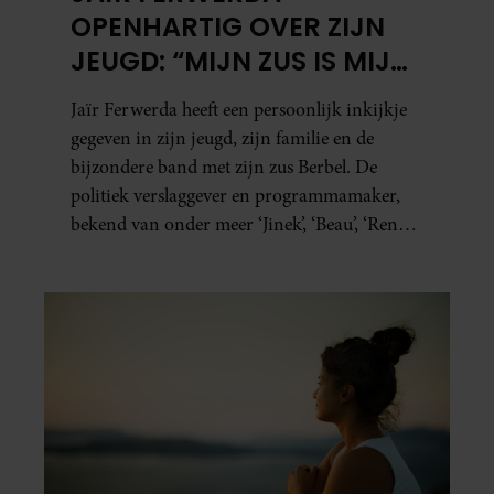
OPENHARTIG OVER ZIJN
JEUGD: “MIJN ZUS IS MIJN
MORELE KOMPAS”
Jaïr Ferwerda heeft een persoonlijk inkijkje
gegeven in zijn jeugd, zijn familie en de
bijzondere band met zijn zus Berbel. De
politiek verslaggever en programmamaker,
bekend van onder meer ‘Jinek’, ‘Beau’, ‘Renze’,
‘Humberto’ en ‘RTL Tonight’, vertelt dat juist
zijn opvoeding de basis vormde voor zijn
carrière. Nog altijd kan hij voor advies bij
zijn zus terecht.