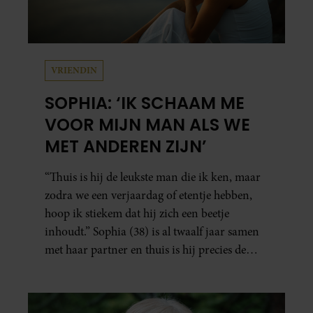
VRIENDIN
SOPHIA: ‘IK SCHAAM ME
VOOR MIJN MAN ALS WE
MET ANDEREN ZIJN’
“Thuis is hij de leukste man die ik ken, maar
zodra we een verjaardag of etentje hebben,
hoop ik stiekem dat hij zich een beetje
inhoudt.” Sophia (38) is al twaalf jaar samen
met haar partner en thuis is hij precies de
man op wie ze verliefd werd: lief, zorgzaam
en grappig. Toch merkt ze dat ze zich steeds
vaker schaamt zodra ze samen onder de