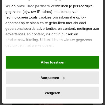
Wij en
onze 1022 partners
verwerken je persoonlijke
gegevens (bijv. uw IP-adres) met behulp van
technologieën zoals cookies om informatie op uw
apparaat op te slaan en te gebruiken met als doel
gepersonaliseerde advertenties en content, metingen aan
advertenties en content, inzicht in publiek en
productontwikkeling. U kunt kiezen wie uw gegevens
gebruikt en met welke doelen.
Als u het toestaat, willen we ook graag:
Alles toestaan
Informatie verzamelen over uw geografische
locatie, die tot een paar meter nauwkeurig kan zijn
Uw apparaat identificeren door het actief te
Aanpassen
scannen op specifieke eigenschappen (fingerprinting)
Lees meer over hoe uw persoonlijke gegevens worden
verwerkt en stel uw voorkeuren in het
detailgedeelte
in.
Weigeren
U kunt uw toestemming op elk moment wijzigen of
intrekken in de Cookieverklaring.