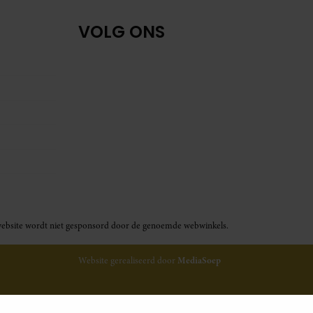
VOLG ONS
ze website wordt niet gesponsord door de genoemde webwinkels.
Website gerealiseerd door
MediaSoep