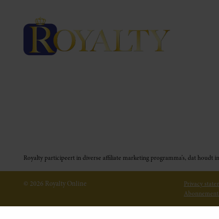
Royalty participeert in diverse affiliate marketing programma’s, dat houd
© 2026 Royalty Online
Privacy stat
Abonnement