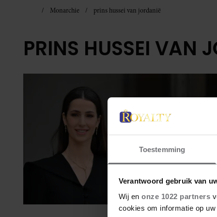
Monarchie
prins hussei van jordanië
PRINS HUSSEI VAN 
Toestemming
Verantwoord gebruik van u
Wij en
onze 1022 partners
v
cookies om informatie op uw 