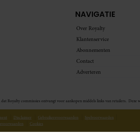
NAVIGATIE
Over Royalty
Klantenservice
Abonnementen
Contact
Adverteren
t in dat Royalty commissies ontvangt voor aankopen middels links van retailers. De
ement
Disclaimer
Gebruikersvoorwaarden
Spelvoorwaarden
svoorwaarden
Cookies