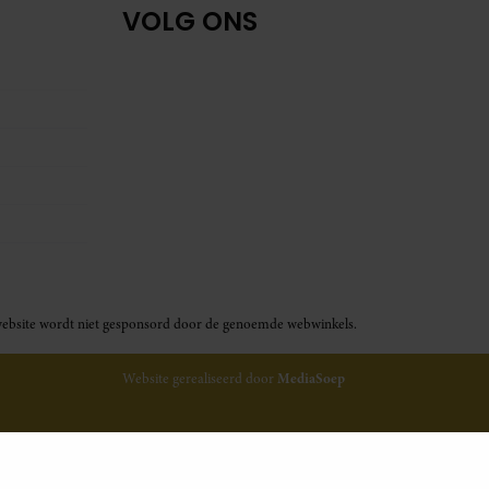
VOLG ONS
ze website wordt niet gesponsord door de genoemde webwinkels.
Website gerealiseerd door
MediaSoep