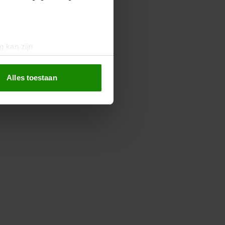
g kan zijn
erprinting)
t
detailgedeelte
in. U kunt uw
Alles toestaan
 media te bieden en om ons
ze partners voor social
nformatie die u aan ze heeft
oord met onze cookies als u