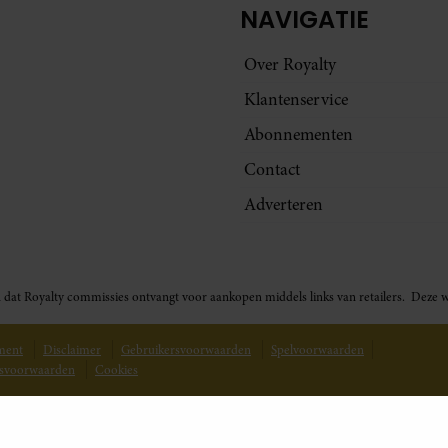
NAVIGATIE
Over Royalty
Klantenservice
Abonnementen
Contact
Adverteren
t in dat Royalty commissies ontvangt voor aankopen middels links van retailers. De
ement
Disclaimer
Gebruikersvoorwaarden
Spelvoorwaarden
svoorwaarden
Cookies