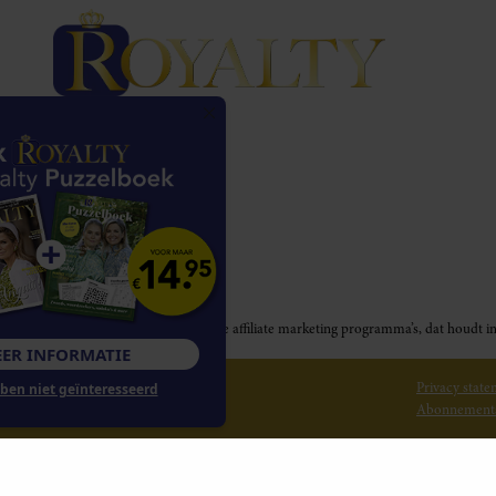
Royalty participeert in diverse affiliate marketing programma’s, dat houd
MEER INFORMATIE
© 2026 Royalty Online
Privacy stat
Nee, ik ben niet geïnteresseerd
Abonnement