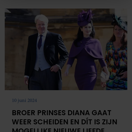
We gebruiken cookies om content en advertenties te
personaliseren, om functies voor social media te bieden
en om ons websiteverkeer te analyseren. Ook delen we
informatie over uw gebruik van onze site met onze
partners voor social media, adverteren en analyse. Deze
partners kunnen deze gegevens combineren met andere
informatie die u aan ze heeft verstrekt of die ze hebben
verzameld op basis van uw gebruik van hun services. U
gaat akkoord met onze cookies als u onze website blijft
gebruiken.
10 juni 2024
BROER PRINSES DIANA GAAT
WEER SCHEIDEN EN DÍT IS ZIJN
MOGELIJKE NIEUWE LIEFDE