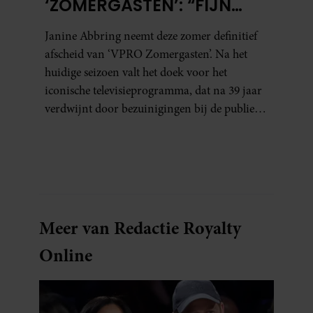
‘ZOMERGASTEN’: “FIJN
DAT IK HET LICHT MAG
Janine Abbring neemt deze zomer definitief
UITDOEN”
afscheid van ‘VPRO Zomergasten’. Na het
huidige seizoen valt het doek voor het
iconische televisieprogramma, dat na 39 jaar
verdwijnt door bezuinigingen bij de publieke
omroep. In een interview met Leeuwarder
Courant vertelt de presentatrice hoe dubbel
dat voor haar voelt. Hoewel ze uitkijkt naar
de laatste reeks, vindt ze het ook verdrietig dat
een televisieklassieker verdwijnt.
Meer van Redactie Royalty
Online