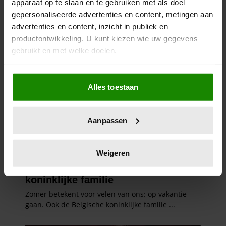
apparaat op te slaan en te gebruiken met als doel
gepersonaliseerde advertenties en content, metingen aan
advertenties en content, inzicht in publiek en
productontwikkeling. U kunt kiezen wie uw gegevens
gebruikt en met welke doelen.
Als u het toestaat, willen we ook graag:
Alles toestaan
Informatie verzamelen over uw geografische
locatie, die tot een paar meter nauwkeurig kan zijn
Uw apparaat identificeren door het actief te
Aanpassen
scannen op specifieke eigenschappen (fingerprinting)
Lees meer over hoe uw persoonlijke gegevens worden
verwerkt en stel uw voorkeuren in het
detailgedeelte
in.
Weigeren
U kunt uw toestemming op elk moment wijzigen of
intrekken in de Cookieverklaring.
We gebruiken cookies om content en advertenties te
personaliseren, om functies voor social media te bieden
en om ons websiteverkeer te analyseren. Ook delen we