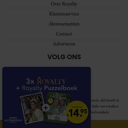
Over Royalty
Klantenservice
Abonnementen
Contact
Adverteren
VOLG ONS
Royalty participeert in diverse affiliate marketing programma’s, dat houdt in
dat Royalty commissies ontvangt voor aankopen middels links van retailers.
Deze website wordt niet gesponsord door de genoemde webwinkels.
© 2026 Royalty Online