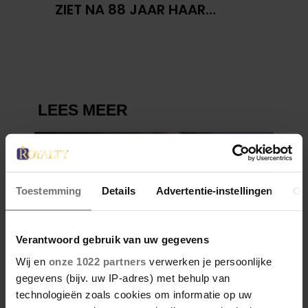
ZIET NA 88 JAAR HAAR
VERDWENEN WIEG TERUG
Toestemming
Details
Advertentie-instellingen
Ov
Verantwoord gebruik van uw gegevens
Wij en
onze 1022 partners
verwerken je persoonlijke
gegevens (bijv. uw IP-adres) met behulp van
technologieën zoals cookies om informatie op uw