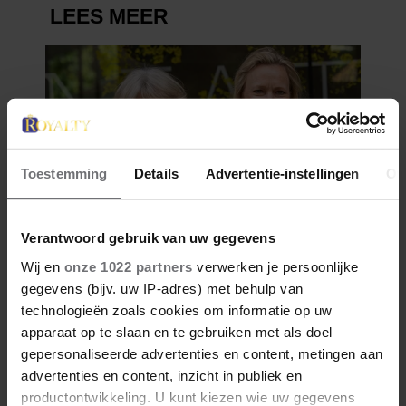
Toestemming
Details
Advertentie-instellingen
Ov
Verantwoord gebruik van uw gegevens
Wij en
onze 1022 partners
verwerken je persoonlijke
gegevens (bijv. uw IP-adres) met behulp van
technologieën zoals cookies om informatie op uw
apparaat op te slaan en te gebruiken met als doel
gepersonaliseerde advertenties en content, metingen aan
advertenties en content, inzicht in publiek en
productontwikkeling. U kunt kiezen wie uw gegevens