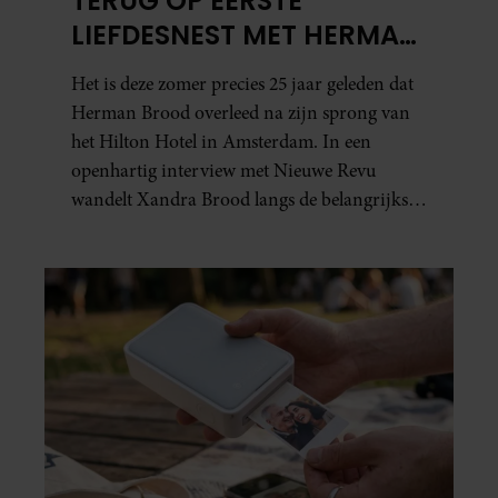
TERUG OP EERSTE
LIEFDESNEST MET HERMAN
BROOD: “HIER IS LOLA
Het is deze zomer precies 25 jaar geleden dat
GEBOREN”
Herman Brood overleed na zijn sprong van
het Hilton Hotel in Amsterdam. In een
openhartig interview met Nieuwe Revu
wandelt Xandra Brood langs de belangrijkste
plekken uit hun gezamenlijke verleden.
Vooral de woning aan de Lange
Leidsedwarsstraat roept een stortvloed aan
herinneringen op. Daar begon hun leven
samen en werd dochter Lola geboren.