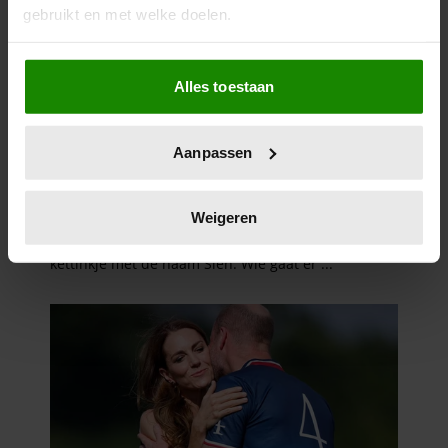
gebruikt en met welke doelen.
Als u het toestaat, willen we ook graag:
Alles toestaan
Informatie verzamelen over uw geografische
locatie, die tot een paar meter nauwkeurig kan zijn
Uw apparaat identificeren door het actief te
Aanpassen
scannen op specifieke eigenschappen (fingerprinting)
Lees meer over hoe uw persoonlijke gegevens worden
verwerkt en stel uw voorkeuren in het
detailgedeelte
in.
Weigeren
U kunt uw toestemming op elk moment wijzigen of
intrekken in de Cookieverklaring.
We gebruiken cookies om content en advertenties te
personaliseren, om functies voor social media te bieden
en om ons websiteverkeer te analyseren. Ook delen we
informatie over uw gebruik van onze site met onze
partners voor social media, adverteren en analyse. Deze
partners kunnen deze gegevens combineren met andere