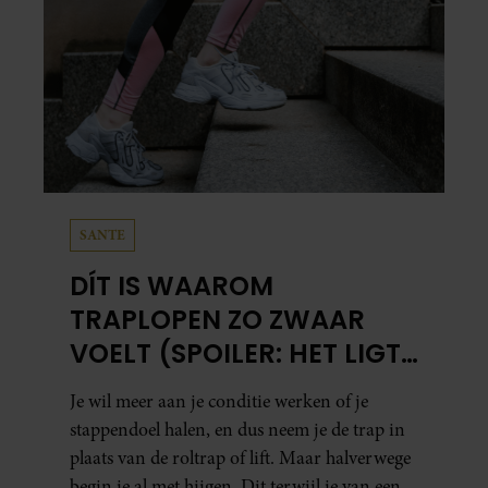
SANTE
DÍT IS WAAROM
TRAPLOPEN ZO ZWAAR
VOELT (SPOILER: HET LIGT
NIET AAN JE CONDITIE)
Je wil meer aan je conditie werken of je
stappendoel halen, en dus neem je de trap in
plaats van de roltrap of lift. Maar halverwege
begin je al met hijgen. Dit terwijl je van een