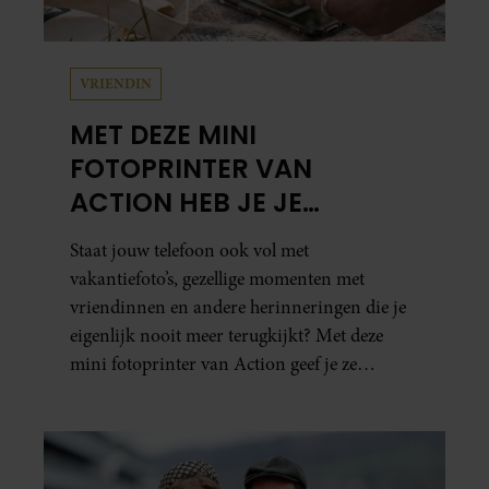
VRIENDIN
MET DEZE MINI
FOTOPRINTER VAN
ACTION HEB JE JE
FAVORIETE FOTO’S BINNEN
Staat jouw telefoon ook vol met
ÉÉN MINUUT IN HANDEN
vakantiefoto’s, gezellige momenten met
vriendinnen en andere herinneringen die je
eigenlijk nooit meer terugkijkt? Met deze
mini fotoprinter van Action geef je ze
eindelijk een plekje buiten je camerarol. En
het leuke: binnen één minuut heb je jouw foto
al in handen.