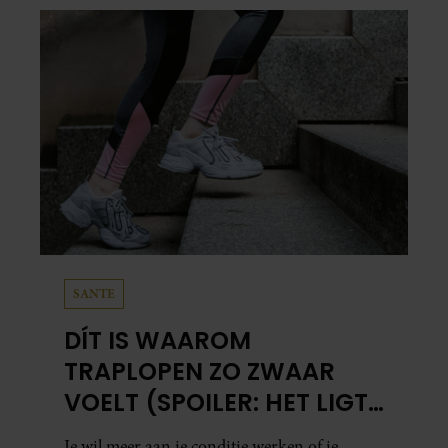
hak de knoflook. 2. Verhit een scheut olie
in…
SANTE
DÍT IS WAAROM
TRAPLOPEN ZO ZWAAR
VOELT (SPOILER: HET LIGT
NIET AAN JE CONDITIE)
Je wil meer aan je conditie werken of je