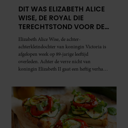
DIT WAS ELIZABETH ALICE
WISE, DE ROYAL DIE
TERECHTSTOND VOOR DE
DOOD VAN HAAR BABY
Elizabeth Alice Wise, de achter-
achterkleindochter van koningin Victoria is
afgelopen week op 89-jarige leeftijd
overleden. Achter de verre nicht van
koningin Elizabeth II gaat een heftig verhaal
schuil. Zo zag haar leven eruit.