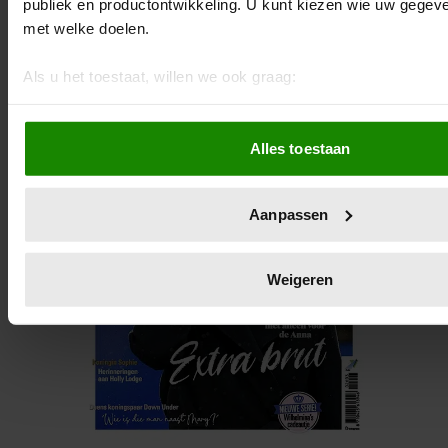
publiek en productontwikkeling. U kunt kiezen wie uw gegev
met welke doelen.
Als u het toestaat, willen we ook graag:
Informatie verzamelen over uw geografische locatie, d
meter nauwkeurig kan zijn
Alles toestaan
Uw apparaat identificeren door het actief te scannen 
eigenschappen (fingerprinting)
Lees meer over hoe uw persoonlijke gegevens worden verwe
Aanpassen
voorkeuren in het
detailgedeelte
in. U kunt uw toestemming
wijzigen of intrekken in de Cookieverklaring.
Weigeren
We gebruiken cookies om content en advertenties te persona
functies voor social media te bieden en om ons websiteverke
Ook delen we informatie over uw gebruik van onze site met 
social media, adverteren en analyse. Deze partners kunnen
combineren met andere informatie die u aan ze heeft verstre
verzameld op basis van uw gebruik van hun services. U gaa
onze cookies als u onze website blijft gebruiken.