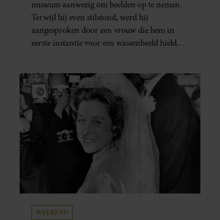
EINDIGT IN TRANEN
museum aanwezig om beelden op te nemen.
Terwijl hij even stilstond, werd hij
aangesproken door een vrouw die hem in
eerste instantie voor een wassenbeeld hield.
Toen ze ontdekte dat het écht Mart was, vroeg
ze hem of hij nog heel even wilde blijven
staan. Haar zoontje was namelijk…
WEEKEND