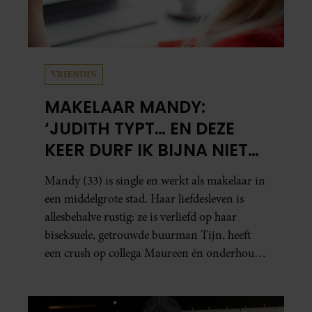
VRIENDIN
MAKELAAR MANDY:
‘JUDITH TYPT… EN DEZE
KEER DURF IK BIJNA NIET
TE LEZEN WAT ER KOMT’
Mandy (33) is single en werkt als makelaar in
een middelgrote stad. Haar liefdesleven is
allesbehalve rustig: ze is verliefd op haar
biseksuele, getrouwde buurman Tijn, heeft
een crush op collega Maureen én onderhoudt
in het geheim een seksuele relatie met een
bekende Nederlander.