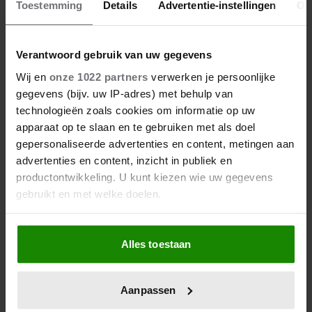
Toestemming
Details
Advertentie-instellingen
Ov
27 april 2026
KONING WILLEM-ALEXANDER
JARIG: ZIJN MOOISTE
Verantwoord gebruik van uw gegevens
PORTRETTEN DOOR DE JAREN
Wij en
onze 1022 partners
verwerken je persoonlijke
HEEN
gegevens (bijv. uw IP-adres) met behulp van
technologieën zoals cookies om informatie op uw
apparaat op te slaan en te gebruiken met als doel
gepersonaliseerde advertenties en content, metingen aan
advertenties en content, inzicht in publiek en
productontwikkeling. U kunt kiezen wie uw gegevens
gebruikt en met welke doelen.
Als u het toestaat, willen we ook graag:
Alles toestaan
Informatie verzamelen over uw geografische
27 april 2026
locatie, die tot een paar meter nauwkeurig kan zijn
DOKKUM PAKT UIT VOOR
Uw apparaat identificeren door het actief te
KONINGSPAAR TIJDENS
Aanpassen
scannen op specifieke eigenschappen (fingerprinting)
KONINGSDAG 2026