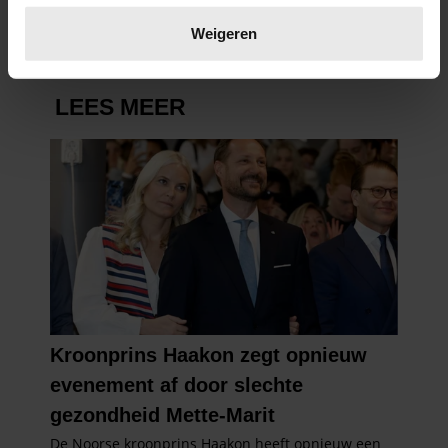
Lees meer over hoe uw persoonlijke gegevens worden
verwerkt en stel uw voorkeuren in het
detailgedeelte
in.
Weigeren
U kunt uw toestemming op elk moment wijzigen of
intrekken in de Cookieverklaring.
We gebruiken cookies om content en advertenties te
personaliseren, om functies voor social media te bieden
en om ons websiteverkeer te analyseren. Ook delen we
informatie over uw gebruik van onze site met onze
partners voor social media, adverteren en analyse. Deze
partners kunnen deze gegevens combineren met andere
informatie die u aan ze heeft verstrekt of die ze hebben
verzameld op basis van uw gebruik van hun services. U
gaat akkoord met onze cookies als u onze website blijft
gebruiken.