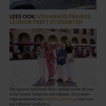
LEES OOK:
VEILIGHEID PRINSES
LEONOR TREFT STUDENTEN
Hola!
Het Spaanse tijdschrift
meldde eerder dit jaar
al dat Leonor bezig was met rijlessen. De prinses
volgt momenteel een
militaire opleiding
, waarvoor
een rijbewijs verplicht is.