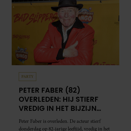
PARTY
PETER FABER (82)
OVERLEDEN: HIJ STIERF
VREDIG IN HET BIJZIJN
VAN ZIJN MEEST
Peter Faber is overleden. De acteur stierf
DIERBAREN
donderdag op 82-jarige leeftijd, vredig in het