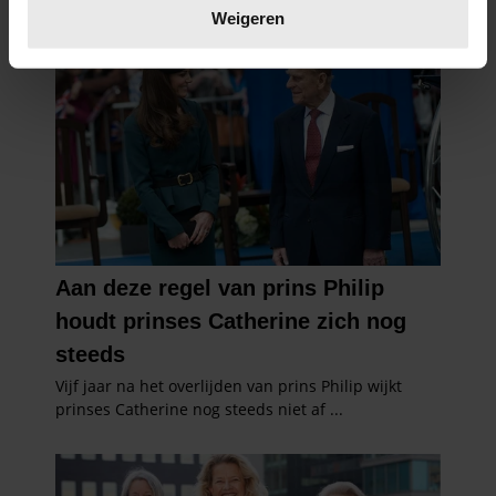
verwerkt en stel uw voorkeuren in het
detailgedeelte
in.
Weigeren
U kunt uw toestemming op elk moment wijzigen of
intrekken in de Cookieverklaring.
We gebruiken cookies om content en advertenties te
personaliseren, om functies voor social media te bieden
en om ons websiteverkeer te analyseren. Ook delen we
informatie over uw gebruik van onze site met onze
partners voor social media, adverteren en analyse. Deze
partners kunnen deze gegevens combineren met andere
informatie die u aan ze heeft verstrekt of die ze hebben
verzameld op basis van uw gebruik van hun services. U
gaat akkoord met onze cookies als u onze website blijft
gebruiken.