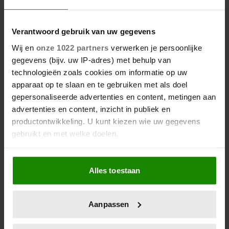
Verantwoord gebruik van uw gegevens
Wij en
onze 1022 partners
verwerken je persoonlijke
gegevens (bijv. uw IP-adres) met behulp van
technologieën zoals cookies om informatie op uw
apparaat op te slaan en te gebruiken met als doel
gepersonaliseerde advertenties en content, metingen aan
advertenties en content, inzicht in publiek en
productontwikkeling. U kunt kiezen wie uw gegevens
gebruikt en met welke doelen.
Als u het toestaat, willen we ook graag:
Alles toestaan
Informatie verzamelen over uw geografische
locatie, die tot een paar meter nauwkeurig kan zijn
Uw apparaat identificeren door het actief te
Aanpassen
scannen op specifieke eigenschappen (fingerprinting)
Lees meer over hoe uw persoonlijke gegevens worden