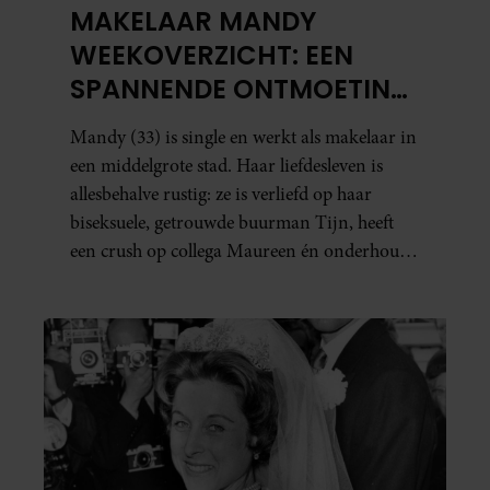
MAKELAAR MANDY
WEEKOVERZICHT: EEN
SPANNENDE ONTMOETING
EN JUDITHS GROTE
Mandy (33) is single en werkt als makelaar in
RELATIETEST
een middelgrote stad. Haar liefdesleven is
allesbehalve rustig: ze is verliefd op haar
biseksuele, getrouwde buurman Tijn, heeft
een crush op collega Maureen én onderhoudt
in het geheim een seksuele relatie met een
bekende Nederlander. In dit weekoverzicht
lees je in het kort wat er de afgelopen dagen
allemaal in haar leven gebeurde.