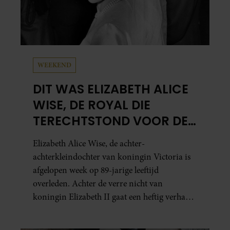
WEEKEND
DIT WAS ELIZABETH ALICE
WISE, DE ROYAL DIE
TERECHTSTOND VOOR DE
DOOD VAN HAAR BABY
Elizabeth Alice Wise, de achter-
achterkleindochter van koningin Victoria is
afgelopen week op 89-jarige leeftijd
overleden. Achter de verre nicht van
koningin Elizabeth II gaat een heftig verhaal
schuil. Zo zag haar leven eruit.