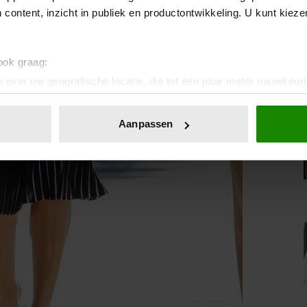
 content, inzicht in publiek en productontwikkeling. U kunt kiez
 ook graag:
 over uw geografische locatie, die tot een paar meter nauwkeuri
eren door het actief te scannen op specifieke eigenschappen (fing
onlijke gegevens worden verwerkt en stel uw voorkeuren in he
Aanpassen
jzigen of intrekken in de Cookieverklaring.
ent en advertenties te personaliseren, om functies voor social
. Ook delen we informatie over uw gebruik van onze site met on
e. Deze partners kunnen deze gegevens combineren met andere i
erzameld op basis van uw gebruik van hun services. U gaat akk