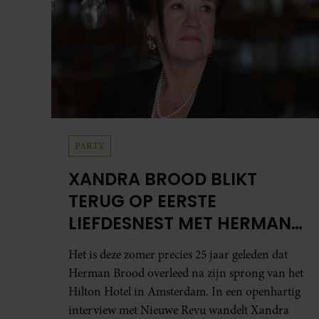
PARTY
XANDRA BROOD BLIKT
TERUG OP EERSTE
LIEFDESNEST MET HERMAN
BROOD: “HIER IS LOLA
Het is deze zomer precies 25 jaar geleden dat
GEBOREN”
Herman Brood overleed na zijn sprong van het
Hilton Hotel in Amsterdam. In een openhartig
interview met Nieuwe Revu wandelt Xandra