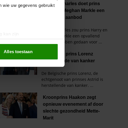
en wie uw gegevens gebruikt
g kan zijn
erprinting)
t
detailgedeelte
in. U kunt uw
Alles toestaan
 media te bieden en om ons
ze partners voor social
nformatie die u aan ze heeft
oord met onze cookies als u