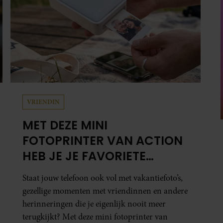
VRIENDIN
MET DEZE MINI
FOTOPRINTER VAN ACTION
HEB JE JE FAVORIETE
FOTO’S BINNEN ÉÉN MINUUT
Staat jouw telefoon ook vol met vakantiefoto’s,
IN HANDEN
gezellige momenten met vriendinnen en andere
herinneringen die je eigenlijk nooit meer
terugkijkt? Met deze mini fotoprinter van