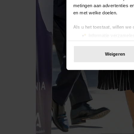
metingen aan advertenties en
en met welke doelen.
Als u het toestaat, willen we
Informatie verzamelen
Uw apparaat identific
Lees meer over hoe uw perso
Weigeren
toestemming op elk moment wi
We gebruiken cookies om cont
websiteverkeer te analyseren
media, adverteren en analys
verstrekt of die ze hebben v
onze website blijft gebruiken.