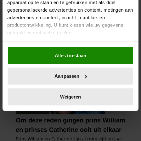
apparaat op te slaan en te gebruiken met als doel
gepersonaliseerde advertenties en content, metingen aan
advertenties en content, inzicht in publiek en
productontwikkeling. U kunt kiezen wie uw gegevens
gebruikt en met welke doelen.
Als u het toestaat, willen we ook graag:
Alles toestaan
Informatie verzamelen over uw geografische
locatie, die tot een paar meter nauwkeurig kan zijn
Uw apparaat identificeren door het actief te
Aanpassen
scannen op specifieke eigenschappen (fingerprinting)
Lees meer over hoe uw persoonlijke gegevens worden
verwerkt en stel uw voorkeuren in het
detailgedeelte
in.
Weigeren
U kunt uw toestemming op elk moment wijzigen of
intrekken in de Cookieverklaring.
We gebruiken cookies om content en advertenties te
personaliseren, om functies voor social media te bieden
en om ons websiteverkeer te analyseren. Ook delen we