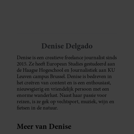
blijkt uit onderzoek een stuk te kort door de
bocht. Er gebeurt iets veel interessanters.
Denise Delgado
Denise is een creatieve freelance journalist sinds
2015. Ze heeft European Studies gestudeerd aan
de Haagse Hogeschool en Journalistiek aan KU
Leuven campus Brussel. Denise is bedreven in
het creëren van content en is een enthousiast,
nieuwsgierig en vriendelijk persoon met een
enorme wanderlust. Naast haar passie voor
reizen, is ze gek op vechtsport, muziek, wijn en
fietsen in de natuur.
Meer van Denise