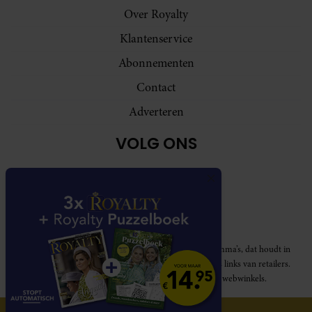
Over Royalty
Klantenservice
Abonnementen
Contact
Adverteren
VOLG ONS
Royalty participeert in diverse affiliate marketing programma’s, dat houdt in
dat Royalty commissies ontvangt voor aankopen middels links van retailers.
Deze website wordt niet gesponsord door de genoemde webwinkels.