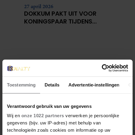
27 april 2026
DOKKUM PAKT UIT VOOR
KONINGSPAAR TIJDENS
KONINGSDAG 2026
Toestemming
Details
Advertentie-instellingen
Ov
Verantwoord gebruik van uw gegevens
Wij en
onze 1022 partners
verwerken je persoonlijke
gegevens (bijv. uw IP-adres) met behulp van
technologieën zoals cookies om informatie op uw