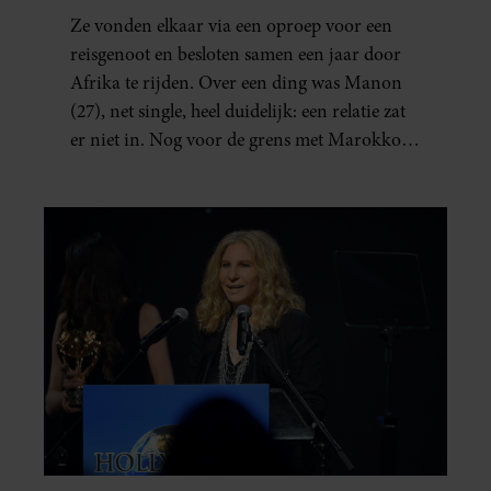
ZIJN NU EEN STEL: ‘IK ZEI
Ze vonden elkaar via een oproep voor een
NOG: DIT WORDT NIETS!’
reisgenoot en besloten samen een jaar door
Afrika te rijden. Over een ding was Manon
(27), net single, heel duidelijk: een relatie zat
er niet in. Nog voor de grens met Marokko
waren zij en Tobias (33) een stel. O en van dat
jaartje reizen maakten ze meteen maar even
drie jaar. “Ik had zo stellig gezegd: dit wordt
niets!”