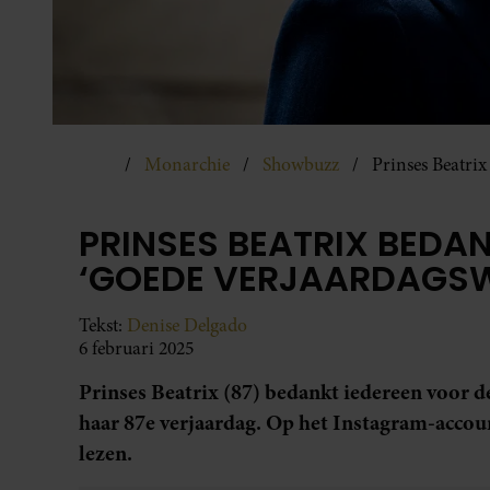
Monarchie
Showbuzz
Prinses Beatrix
PRINSES BEATRIX BEDA
‘GOEDE VERJAARDAGS
Tekst:
Denise Delgado
6 februari 2025
Prinses Beatrix (87) bedankt iedereen voor de 
haar 87e verjaardag. Op het Instagram-accoun
lezen.