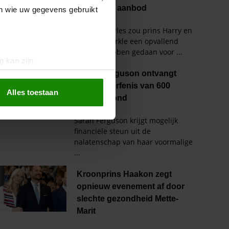
en wie uw gegevens gebruikt
g kan zijn
erprinting)
t
detailgedeelte
in. U kunt uw
Alles toestaan
 media te bieden en om ons
ze partners voor social
nformatie die u aan ze heeft
oord met onze cookies als u