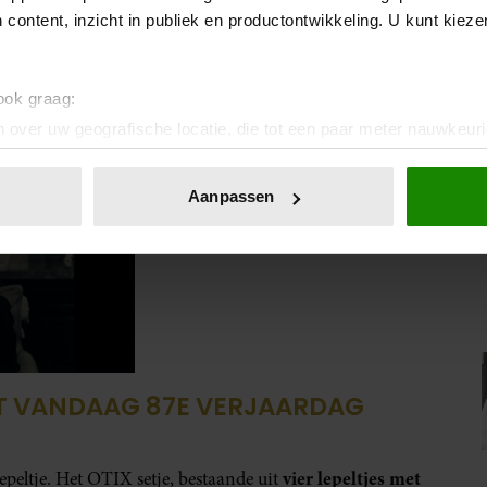
 content, inzicht in publiek en productontwikkeling. U kunt kiez
 ook graag:
 over uw geografische locatie, die tot een paar meter nauwkeuri
eren door het actief te scannen op specifieke eigenschappen (fing
onlijke gegevens worden verwerkt en stel uw voorkeuren in he
Aanpassen
jzigen of intrekken in de Cookieverklaring.
ent en advertenties te personaliseren, om functies voor social
. Ook delen we informatie over uw gebruik van onze site met on
e. Deze partners kunnen deze gegevens combineren met andere i
erzameld op basis van uw gebruik van hun services. U gaat akk
RT VANDAAG 87E VERJAARDAG
vier lepeltjes met
lepeltje. Het OTIX setje, bestaande uit