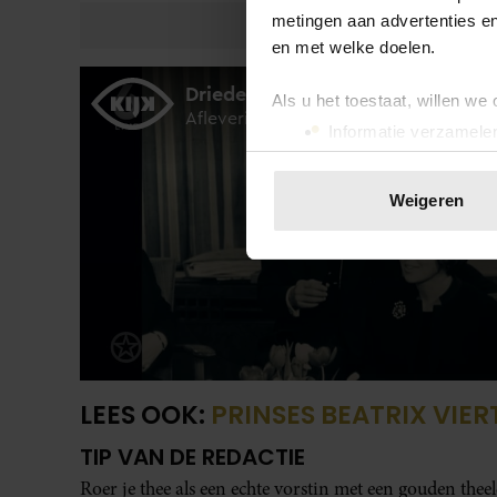
metingen aan advertenties en
en met welke doelen.
Als u het toestaat, willen we
Informatie verzamelen
Uw apparaat identific
Lees meer over hoe uw perso
Weigeren
toestemming op elk moment wi
We gebruiken cookies om cont
websiteverkeer te analyseren
media, adverteren en analys
verstrekt of die ze hebben v
onze website blijft gebruiken.
LEES OOK:
PRINSES BEATRIX VIE
TIP VAN DE REDACTIE
Roer je thee als een echte vorstin met een gouden thee