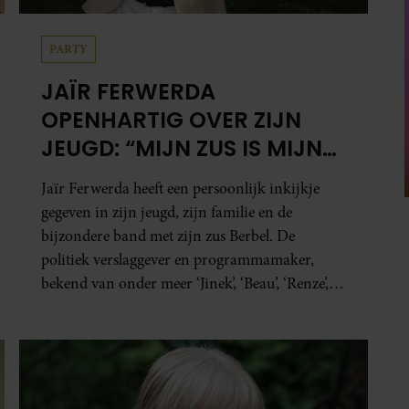
PARTY
JAÏR FERWERDA
OPENHARTIG OVER ZIJN
JEUGD: “MIJN ZUS IS MIJN
MORELE KOMPAS”
Jaïr Ferwerda heeft een persoonlijk inkijkje
gegeven in zijn jeugd, zijn familie en de
bijzondere band met zijn zus Berbel. De
politiek verslaggever en programmamaker,
bekend van onder meer ‘Jinek’, ‘Beau’, ‘Renze’,
‘Humberto’ en ‘RTL Tonight’, vertelt dat juist
zijn opvoeding de basis vormde voor zijn
carrière. Nog altijd kan hij voor advies bij zijn
zus terecht.