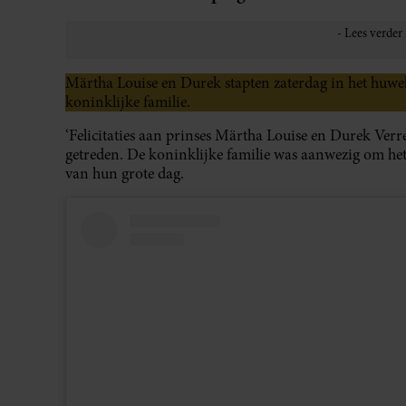
Märtha Louise en Durek stapten zaterdag in het huwel
koninklijke familie.
‘Felicitaties aan prinses Märtha Louise en Durek Verre
getreden. De koninklijke familie was aanwezig om het 
van hun grote dag.