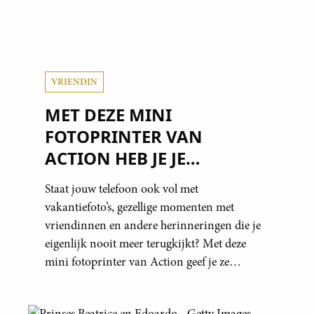
VRIENDIN
MET DEZE MINI
FOTOPRINTER VAN
ACTION HEB JE JE
FAVORIETE FOTO’S
Staat jouw telefoon ook vol met
BINNEN ÉÉN MINUUT IN
vakantiefoto’s, gezellige momenten met
HANDEN
vriendinnen en andere herinneringen die je
eigenlijk nooit meer terugkijkt? Met deze
mini fotoprinter van Action geef je ze
eindelijk een plekje buiten je camerarol. En
het leuke: binnen één minuut heb je jouw foto