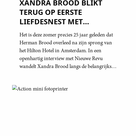
XANDRA BROOD BLIKT
TERUG OP EERSTE
LIEFDESNEST MET
HERMAN BROOD: “HIER IS
Het is deze zomer precies 25 jaar geleden dat
LOLA GEBOREN”
Herman Brood overleed na zijn sprong van
het Hilton Hotel in Amsterdam. In een
openhartig interview met Nieuwe Revu
wandelt Xandra Brood langs de belangrijkste
plekken uit hun gezamenlijke verleden.
Vooral de woning aan de Lange
Leidsedwarsstraat roept een stortvloed aan
herinneringen op. Daar begon hun leven
samen en werd dochter Lola geboren.