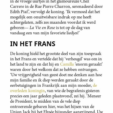
in de vroege uurtjes in het glamoureuze Chez
Carrere in de Rue Pierre Charron, serenadeerd door
Edith Piaf’, vervolgt de koning. ‘Ik vermoed dat het
mogelijk een onuitwisbare indruk op me heeft
achtergelaten, zelfs zes maanden voordat ik werd
La Vie en Rose
geboren—
is tot op de dag van
vandaag een van mijn favoriete liedjes!’
IN HET FRANS
De koning hield het grootste deel van zijn toespraak
in het Frans en vertelde dat hij ‘verheugd’ was om in
het land te zijn en dat hij en
Camilla
‘enorm geraakt’
waren door het welkom dat ze hebben ontvangen.
‘Uw vrijgevigheid van geest doet me denken aan hoe
mijn familie en ik diep werden geraakt door de
eerbetuigingen in Frankrijk aan mijn moeder,
de
overleden koningin
, van wie de begrafenis gisteren
precies een jaar geleden plaatsvond’, zei hij. ‘Meneer
de President, te midden van de vele diep
ontroerende gebaren hier, was het hijsen van de
Union Jack bij het Elysée bijzonder aangrijpend. Uw