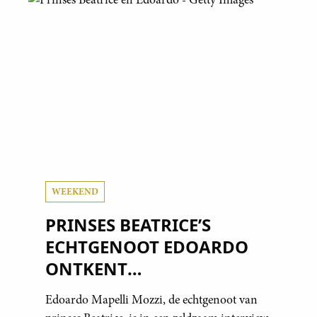
al in handen.
WEEKEND
PRINSES BEATRICE’S
ECHTGENOOT EDOARDO
ONTKENT
HUWELIJKSPROBLEMEN
Edoardo Mapelli Mozzi, de echtgenoot van