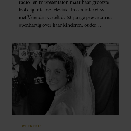
radio- en tv-presentator, maar haar grootste
trots ligt niet op televisie. In een interview
met Vriendin vertelt de 53-jarige presentatrice
openhartig over haar kinderen, ouder
worden en haar nieuwe kinderboek Chill.
Ook blikt ze terug op haar jeugd en deelt ze
welke levenslessen haar vandaag de dag het
meest bezighouden.
WEEKEND