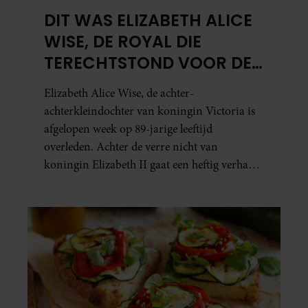
DIT WAS ELIZABETH ALICE
WISE, DE ROYAL DIE
TERECHTSTOND VOOR DE
DOOD VAN HAAR BABY
Elizabeth Alice Wise, de achter-
achterkleindochter van koningin Victoria is
afgelopen week op 89-jarige leeftijd
overleden. Achter de verre nicht van
koningin Elizabeth II gaat een heftig verhaal
schuil. Zo zag haar leven eruit.