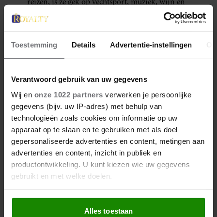
reizen, is ze gek op vechtsport, muziek, wijn en
fietsen in de natuur.
Meer van Denise
Toestemming
Details
Advertentie-instellingen
Ov
Verantwoord gebruik van uw gegevens
Wij en
onze 1022 partners
verwerken je persoonlijke
gegevens (bijv. uw IP-adres) met behulp van
technologieën zoals cookies om informatie op uw
apparaat op te slaan en te gebruiken met als doel
gepersonaliseerde advertenties en content, metingen aan
advertenties en content, inzicht in publiek en
productontwikkeling. U kunt kiezen wie uw gegevens
28 april 2026
gebruikt en met welke doelen.
DÍT ZIJN FAVORIETE
RESTAURANTS VAN ELOISE
Als u het toestaat, willen we ook graag:
Alles toestaan
Informatie verzamelen over uw geografische