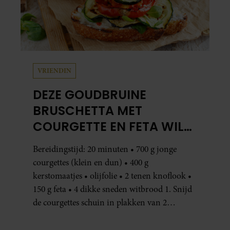
VRIENDIN
DEZE GOUDBRUINE
BRUSCHETTA MET
COURGETTE EN FETA WIL
JE METEEN MAKEN
Bereidingstijd: 20 minuten • 700 g jonge
courgettes (klein en dun) • 400 g
kerstomaatjes • olijfolie • 2 tenen knoflook •
150 g feta • 4 dikke sneden witbrood 1. Snijd
de courgettes schuin in plakken van 2
centimeter dik. Halveer de tomaatjes. Pel en
hak de knoflook. 2. Verhit een scheut olie