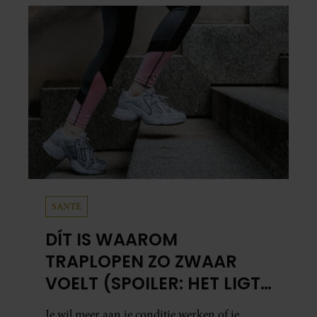
in…
SANTE
DÍT IS WAAROM
TRAPLOPEN ZO ZWAAR
VOELT (SPOILER: HET LIGT
NIET AAN JE CONDITIE)
Je wil meer aan je conditie werken of je