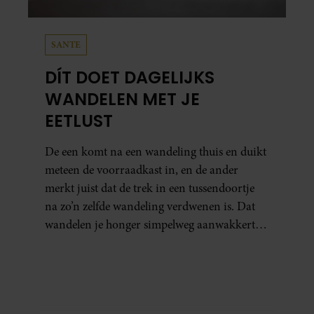
SANTE
DÍT DOET DAGELIJKS
WANDELEN MET JE
EETLUST
De een komt na een wandeling thuis en duikt
meteen de voorraadkast in, en de ander
merkt juist dat de trek in een tussendoortje
na zo’n zelfde wandeling verdwenen is. Dat
wandelen je honger simpelweg aanwakkert,
blijkt uit onderzoek een stuk te kort door de
bocht. Er gebeurt iets veel interessanters.