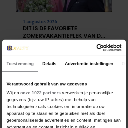
1 augustus 2026
DIT IS DE FAVORIETE
ZOMERVAKANTIEPLEK VAN DE
BELGISCHE KONINKLIJKE
FAMILIE
Toestemming
Details
Advertentie-instellingen
Ov
Verantwoord gebruik van uw gegevens
Wij en
onze 1022 partners
verwerken je persoonlijke
gegevens (bijv. uw IP-adres) met behulp van
technologieën zoals cookies om informatie op uw
apparaat op te slaan en te gebruiken met als doel
28 april 2026
gepersonaliseerde advertenties en content, metingen aan
DIT ZIJN DE 4 FAVORIETE
advertenties en content, inzicht in publiek en