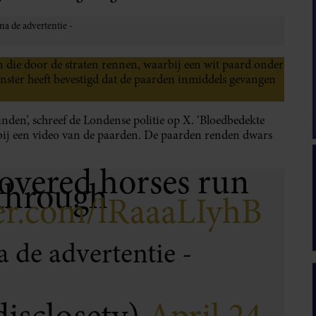
 die door de straten rennen, waarbij een wit paard onder
minster heeft bevestigd dat de paarden inmiddels gevangen
inden’, schreef de Londense politie op X. ‘Bloedbedekte
v bij een video van de paarden. De paarden renden dwars
vered horses run
 through
ter.com/lRaaaLIyhB