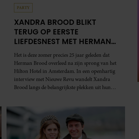
PARTY
XANDRA BROOD BLIKT
TERUG OP EERSTE
LIEFDESNEST MET HERMAN
BROOD: “HIER IS LOLA
Het is deze zomer precies 25 jaar geleden dat
GEBOREN”
Herman Brood overleed na zijn sprong van het
Hilton Hotel in Amsterdam. In een openhartig
interview met Nieuwe Revu wandelt Xandra
Brood langs de belangrijkste plekken uit hun
gezamenlijke verleden. Vooral de woning aan
de Lange Leidsedwarsstraat roept een stortvloed
aan herinneringen op. Daar begon hun leven
samen en werd dochter Lola geboren.