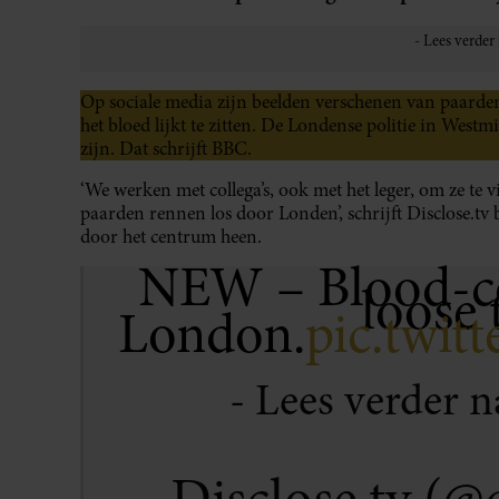
Op sociale media zijn beelden verschenen van paarden
het bloed lijkt te zitten. De Londense politie in West
zijn. Dat schrijft BBC.
‘We werken met collega’s, ook met het leger, om ze te v
paarden rennen los door Londen’, schrijft Disclose.t
door het centrum heen.
NEW – Blood-co
loose
London.
pic.twit