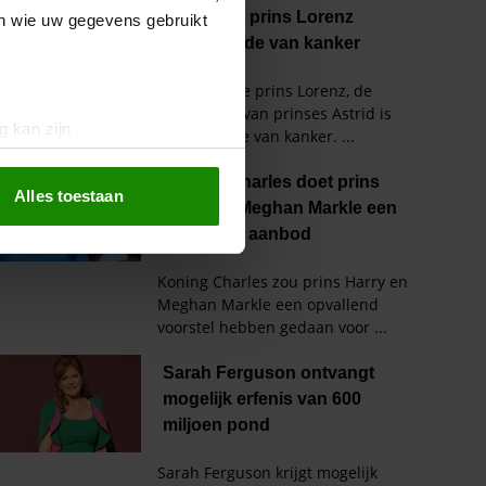
en wie uw gegevens gebruikt
g kan zijn
erprinting)
t
detailgedeelte
in. U kunt uw
Alles toestaan
 media te bieden en om ons
ze partners voor social
nformatie die u aan ze heeft
oord met onze cookies als u