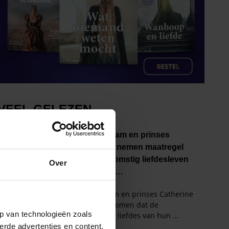
Over
p van technologieën zoals
erde advertenties en content,