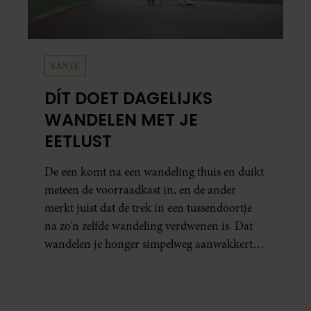
partners kunnen deze gegevens combineren met andere
informatie die u aan ze heeft verstrekt of die ze hebben
verzameld op basis van uw gebruik van hun services. U
gaat akkoord met onze cookies als u onze website blijft
SANTE
gebruiken.
DÍT DOET DAGELIJKS
WANDELEN MET JE
EETLUST
De een komt na een wandeling thuis en duikt
meteen de voorraadkast in, en de ander
merkt juist dat de trek in een tussendoortje
na zo’n zelfde wandeling verdwenen is. Dat
wandelen je honger simpelweg aanwakkert,
blijkt uit onderzoek een stuk te kort door de
bocht. Er gebeurt iets veel interessanters.