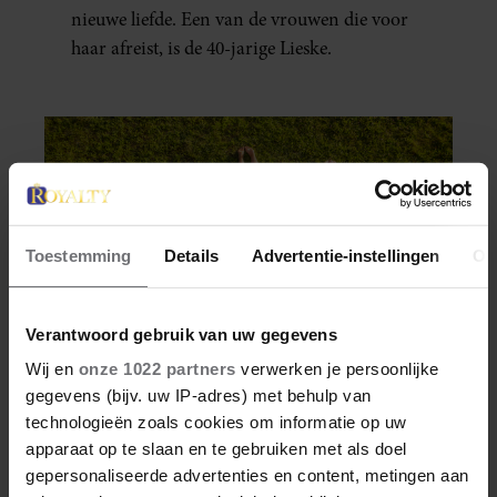
nieuwe liefde. Een van de vrouwen die voor
haar afreist, is de 40-jarige Lieske.
Toestemming
Details
Advertentie-instellingen
Ov
Verantwoord gebruik van uw gegevens
Wij en
onze 1022 partners
verwerken je persoonlijke
gegevens (bijv. uw IP-adres) met behulp van
technologieën zoals cookies om informatie op uw
VRIENDIN
apparaat op te slaan en te gebruiken met als doel
WEEKENDTIPS 8 & 9
gepersonaliseerde advertenties en content, metingen aan