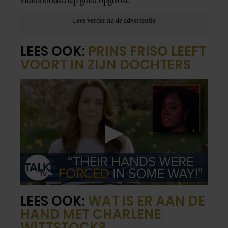
videoboodschap goed opgelost.
LEES OOK:
PRINS FRISO LEEFT
VOORT IN ZIJN DOCHTERS
LEES OOK:
WAT IS ER AAN DE
HAND MET CHARLENE
WITTSTOCK?