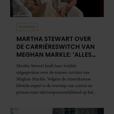
WEEKEND
MARTHA STEWART OVER
DE CARRIÈRESWITCH VAN
MEGHAN MARKLE: ‘ALLES
DRAAIT OM
Martha Stewart heeft haar twijfels
AUTHENTICITEIT’
uitgesproken over de nieuwe carrière van
Meghan Markle. Volgens de Amerikaanse
lifestyle-expert is de overstap van actrice en
prinses naar televisiepersoonlijkheid op het
gebied van koken en wonen niet erg
vanzelfsprekend.