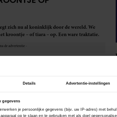
gt zich nu al koninklijk door de wereld. We
t kroontje – of tiara – op. Een ware traktatie.
toria
met een al net zo gulle glimlach als in 2021. De
ioneert eigenlijk al praktisch als een koningin. Wij zijn
or het daadwerkelijke koninginschap.
Details
Advertentie-instellingen
 vinden, waarop ze een prachtige koninklijke tiara
w gegevens
E DE UITREIKING VAN NOBEL-
erwerken je persoonlijke gegevens (bijv. uw IP-adres) met behul
 PAS 27 JAAR OUD.
apparaat op te slaan en te gebruiken met als doel gepersonalise