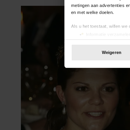
metingen aan advertenties en
en met welke doelen.
Als u het toestaat, willen we
Informatie verzamelen
Uw apparaat identific
Lees meer over hoe uw perso
Weigeren
toestemming op elk moment wi
We gebruiken cookies om cont
websiteverkeer te analyseren
media, adverteren en analys
verstrekt of die ze hebben v
onze website blijft gebruiken.