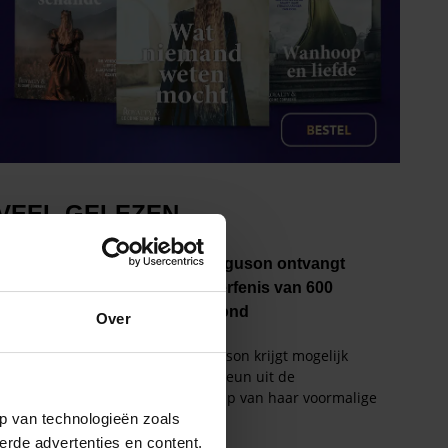
Over
p van technologieën zoals
erde advertenties en content,