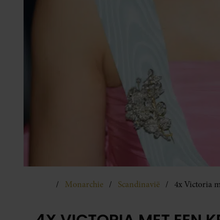
Monarchie
Scandinavië
4x Victoria 
4X VICTORIA MET EEN 