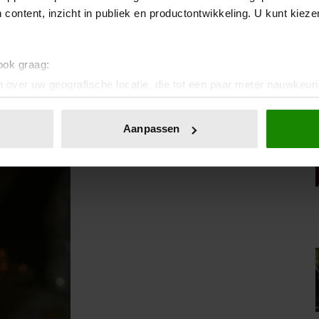
 content, inzicht in publiek en productontwikkeling. U kunt kiez
 ook graag:
 over uw geografische locatie, die tot een paar meter nauwkeuri
eren door het actief te scannen op specifieke eigenschappen (fing
onlijke gegevens worden verwerkt en stel uw voorkeuren in he
Aanpassen
jzigen of intrekken in de Cookieverklaring.
ent en advertenties te personaliseren, om functies voor social
. Ook delen we informatie over uw gebruik van onze site met on
e. Deze partners kunnen deze gegevens combineren met andere i
erzameld op basis van uw gebruik van hun services. U gaat akk