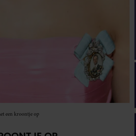
met een kroontje op
KROONTJE OP