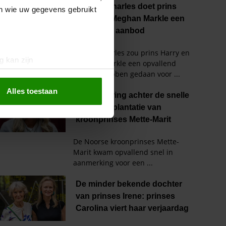
en wie uw gegevens gebruikt
g kan zijn
erprinting)
t
detailgedeelte
in. U kunt uw
Alles toestaan
 media te bieden en om ons
ze partners voor social
nformatie die u aan ze heeft
oord met onze cookies als u