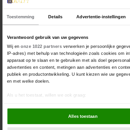
Toestemming
Details
Advertentie-instellingen
Verantwoord gebruik van uw gegevens
Wij en
onze 1022 partners
verwerken je persoonlijke gegeve
IP-adres) met behulp van technologieën zoals cookies om in
apparaat op te slaan en te gebruiken met als doel gepersona
1 november 2022
advertenties en content, metingen aan advertenties en content
publiek en productontwikkeling. U kunt kiezen wie uw gegev
CHARLES, WILLIAM EN KATE
en met welke doelen.
POPULAIR
Als u het toestaat, willen we ook graag:
Volgens een nieuwe peiling.
Informatie verzamelen over uw geografische locatie, d
paar meter nauwkeurig kan zijn
Alles toestaan
Uw apparaat identificeren door het actief te scannen 
eigenschappen (fingerprinting)