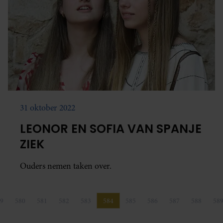
31 oktober 2022
LEONOR EN SOFIA VAN SPANJE
ZIEK
Ouders nemen taken over.
9
580
581
582
583
584
585
586
587
588
58
Pagina
Pagina
Pagina
Pagina
Pagina
Pagina
Pagina
Pagina
Pagina
Pagina
P