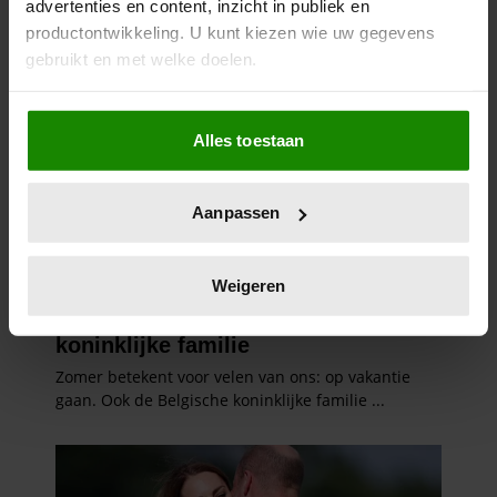
advertenties en content, inzicht in publiek en
productontwikkeling. U kunt kiezen wie uw gegevens
gebruikt en met welke doelen.
Als u het toestaat, willen we ook graag:
Alles toestaan
Informatie verzamelen over uw geografische
locatie, die tot een paar meter nauwkeurig kan zijn
Uw apparaat identificeren door het actief te
Aanpassen
scannen op specifieke eigenschappen (fingerprinting)
Lees meer over hoe uw persoonlijke gegevens worden
verwerkt en stel uw voorkeuren in het
detailgedeelte
in.
Weigeren
U kunt uw toestemming op elk moment wijzigen of
intrekken in de Cookieverklaring.
We gebruiken cookies om content en advertenties te
personaliseren, om functies voor social media te bieden
en om ons websiteverkeer te analyseren. Ook delen we
informatie over uw gebruik van onze site met onze
partners voor social media, adverteren en analyse. Deze