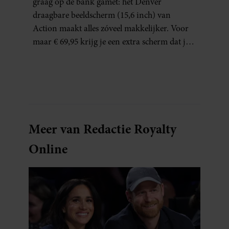
graag op de bank gamet: het Denver
WATCHERS
draagbare beeldscherm (15,6 inch) van
Action maakt alles zóveel makkelijker. Voor
maar € 69,95 krijg je een extra scherm dat je
letterlijk overal mee naartoe kunt nemen…
en dat is in tijden van hybride werken echt
geen overbodige luxe.
Meer van Redactie Royalty
Online