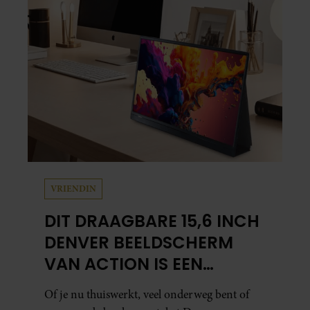
VRIENDIN
DIT DRAAGBARE 15,6 INCH
DENVER BEELDSCHERM
VAN ACTION IS EEN
GAMECHANGER VOOR
Of je nu thuiswerkt, veel onderweg bent of
THUISWERKERS ÉN BINGE-