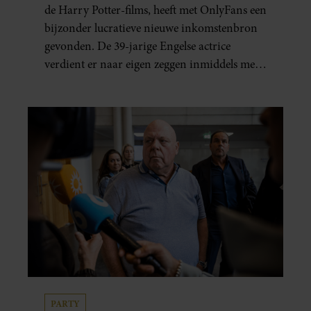
ACTEERCARRIÈRE’
de Harry Potter-films, heeft met OnlyFans een
bijzonder lucratieve nieuwe inkomstenbron
gevonden. De 39-jarige Engelse actrice
verdient er naar eigen zeggen inmiddels meer
mee dan met al haar acteerwerk bij elkaar.
PARTY