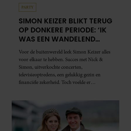
PARTY
SIMON KEIZER BLIKT TERUG
OP DONKERE PERIODE: ‘IK
WAS EEN WANDELEND
HOOFD’
Voor de buitenwereld leek Simon Keizer alles
voor elkaar te hebben. Succes met Nick &
Simon, uitverkochte concerten,
televisieoptredens, een gelukkig gezin en
financiële zekerheid. Toch voelde er
vanbinnen al jaren iets niet goed. In een
openhartig interview met ‘MAX Magazine’
vertelt de zanger dat hij lange tijd vooral
overleefde en steeds verder van zijn gevoel
verwijderd raakte.