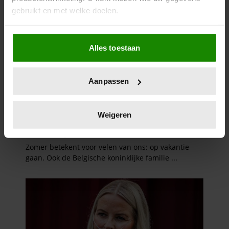
gebruikt en met welke doelen.
Als u het toestaat, willen we ook graag:
Alles toestaan
Informatie verzamelen over uw geografische
locatie, die tot een paar meter nauwkeurig kan zijn
Uw apparaat identificeren door het actief te
Aanpassen
scannen op specifieke eigenschappen (fingerprinting)
Lees meer over hoe uw persoonlijke gegevens worden
verwerkt en stel uw voorkeuren in het
detailgedeelte
in.
Weigeren
U kunt uw toestemming op elk moment wijzigen of
intrekken in de Cookieverklaring.
We gebruiken cookies om content en advertenties te
personaliseren, om functies voor social media te bieden
en om ons websiteverkeer te analyseren. Ook delen we
informatie over uw gebruik van onze site met onze
partners voor social media, adverteren en analyse. Deze
partners kunnen deze gegevens combineren met andere