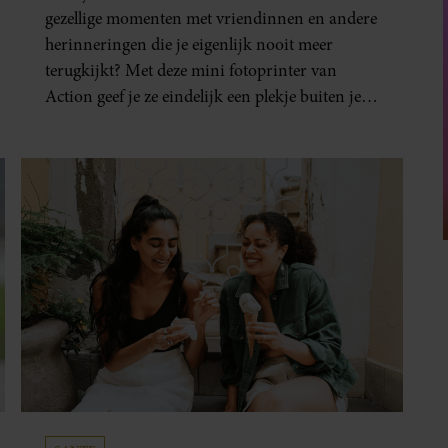
IN HANDEN
gezellige momenten met vriendinnen en andere
herinneringen die je eigenlijk nooit meer
terugkijkt? Met deze mini fotoprinter van
Action geef je ze eindelijk een plekje buiten je
camerarol. En het leuke: binnen één minuut
heb je jouw foto al in handen.