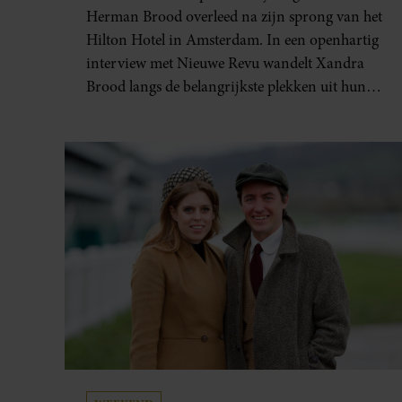
GEBOREN”
Herman Brood overleed na zijn sprong van het
Hilton Hotel in Amsterdam. In een openhartig
interview met Nieuwe Revu wandelt Xandra
Brood langs de belangrijkste plekken uit hun
gezamenlijke verleden. Vooral de woning aan
de Lange Leidsedwarsstraat roept een stortvloed
aan herinneringen op. Daar begon hun leven
samen en werd dochter Lola geboren.