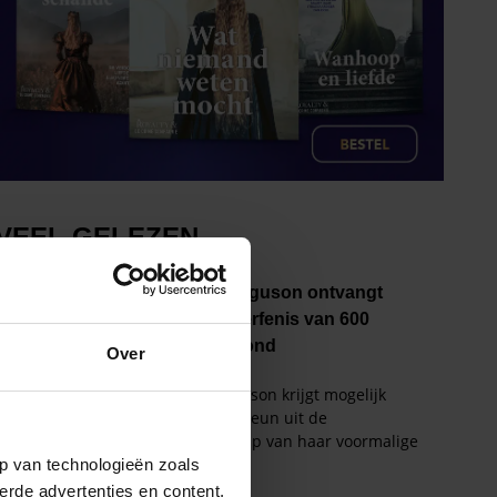
Over
p van technologieën zoals
erde advertenties en content,