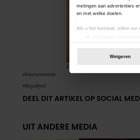
metingen aan advertenties en
en met welke doelen.
Als u het toestaat, willen we
Informatie verzamelen
Uw apparaat identific
Lees meer over hoe uw perso
Weigeren
toestemming op elk moment wi
Eloise
eloisevanoranje
We gebruiken cookies om cont
websiteverkeer te analyseren
#Royaltynl
media, adverteren en analys
DEEL DIT ARTIKEL OP SOCIAL MED
verstrekt of die ze hebben v
onze website blijft gebruiken.
UIT ANDERE MEDIA