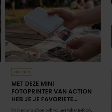
VRIENDIN
MET DEZE MINI
FOTOPRINTER VAN ACTION
HEB JE JE FAVORIETE
FOTO’S BINNEN ÉÉN MINUUT
Staat jouw telefoon ook vol met vakantiefoto’s,