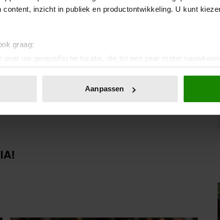
 content, inzicht in publiek en productontwikkeling. U kunt kiez
 ook graag:
 over uw geografische locatie, die tot een paar meter nauwkeuri
eren door het actief te scannen op specifieke eigenschappen (fing
onlijke gegevens worden verwerkt en stel uw voorkeuren in he
Aanpassen
jzigen of intrekken in de Cookieverklaring.
ent en advertenties te personaliseren, om functies voor social
. Ook delen we informatie over uw gebruik van onze site met on
e. Deze partners kunnen deze gegevens combineren met andere i
IA!
erzameld op basis van uw gebruik van hun services. U gaat akk