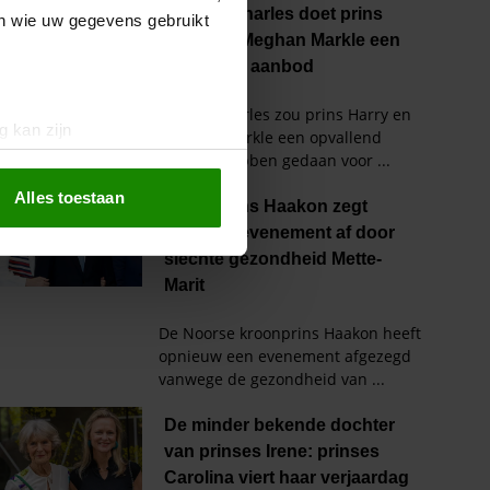
en wie uw gegevens gebruikt
g kan zijn
erprinting)
t
detailgedeelte
in. U kunt uw
Alles toestaan
 media te bieden en om ons
ze partners voor social
nformatie die u aan ze heeft
oord met onze cookies als u