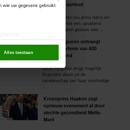
en wie uw gegevens gebruikt
g kan zijn
erprinting)
t
detailgedeelte
in. U kunt uw
Alles toestaan
 media te bieden en om ons
ze partners voor social
nformatie die u aan ze heeft
oord met onze cookies als u