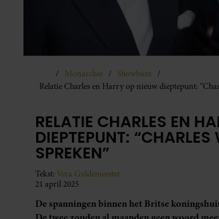
Monarchie
Showbuzz
Relatie Charles en Harry op nieuw dieptepunt: “Char
RELATIE CHARLES EN H
DIEPTEPUNT: “CHARLES 
SPREKEN”
Tekst:
Vera Guldemeester
21 april 2025
De spanningen binnen het Britse koningshuis
De twee zouden al maanden geen woord meer