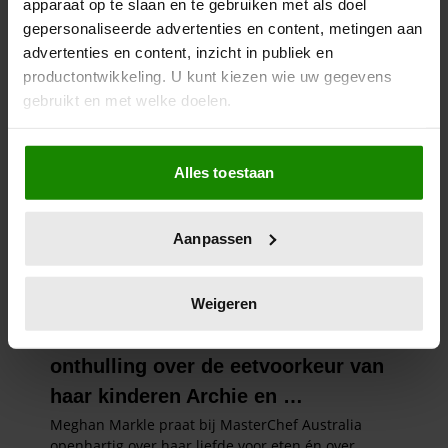
apparaat op te slaan en te gebruiken met als doel
gepersonaliseerde advertenties en content, metingen aan
advertenties en content, inzicht in publiek en
productontwikkeling. U kunt kiezen wie uw gegevens
gebruikt en met welke doelen.
Als u het toestaat, willen we ook graag:
Alles toestaan
Informatie verzamelen over uw geografische
locatie, die tot een paar meter nauwkeurig kan zijn
Uw apparaat identificeren door het actief te
Aanpassen
scannen op specifieke eigenschappen (fingerprinting)
Lees meer over hoe uw persoonlijke gegevens worden
verwerkt en stel uw voorkeuren in het
detailgedeelte
in.
Weigeren
U kunt uw toestemming op elk moment wijzigen of
intrekken in de Cookieverklaring.
We gebruiken cookies om content en advertenties te
personaliseren, om functies voor social media te bieden
en om ons websiteverkeer te analyseren. Ook delen we