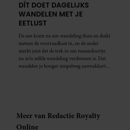
DÍT DOET DAGELIJKS
WANDELEN MET JE
EETLUST
De een komt na een wandeling thuis en duikt
meteen de voorraadkast in, en de ander
merkt juist dat de trek in een tussendoortje
na zo’n zelfde wandeling verdwenen is. Dat
wandelen je honger simpelweg aanwakkert,
blijkt uit onderzoek een stuk te kort door de
bocht. Er gebeurt iets veel interessanters.
Meer van Redactie Royalty
Online