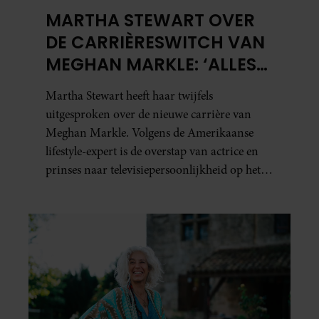
MARTHA STEWART OVER
DE CARRIÈRESWITCH VAN
MEGHAN MARKLE: ‘ALLES
DRAAIT OM
Martha Stewart heeft haar twijfels
AUTHENTICITEIT’
uitgesproken over de nieuwe carrière van
Meghan Markle. Volgens de Amerikaanse
lifestyle-expert is de overstap van actrice en
prinses naar televisiepersoonlijkheid op het
gebied van koken en wonen niet erg
vanzelfsprekend.