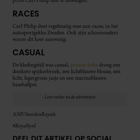
prins Carl Philip aan te moedigen.
RACES
Carl Philip doet regelmatig mee aan races, in het
autosportgekke Zweden. Ook zijn schoonouders
waren dit keer aanwezig.
CASUAL
De kledingstijl was casual,
prinses Sofia
droeg een
donkere spijkerbroek, een lichtblauwe blouse, een
licht, legergroen jasje en een marineblauwe
baseballpet.
ANP/SwedenRoyals
#Royaltynl
DEEL DIT ARTIKEL OP SOCIAL