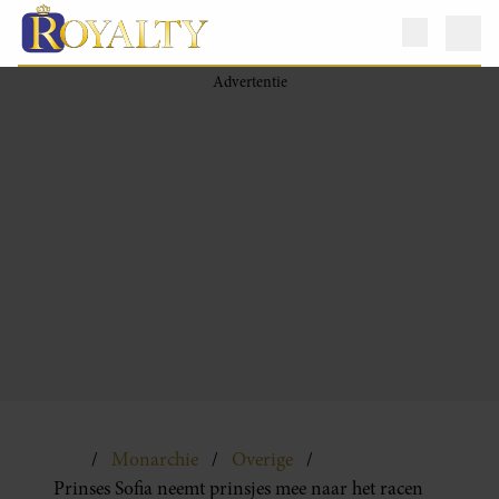
Monarchie
Overige
Prinses Sofia neemt prinsjes mee naar het racen