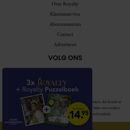
Over Royalty
Klantenservice
Abonnementen
Contact
Adverteren
VOLG ONS
Royalty participeert in diverse affiliate marketing programma’s, dat houdt in
dat Royalty commissies ontvangt voor aankopen middels links van retailers.
Deze website wordt niet gesponsord door de genoemde webwinkels.
© 2026 Royalty Online