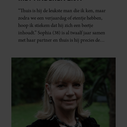
“Thuis is hij de leukste man die ik ken, maar
zodra we een verjaardag of etentje hebben,
hoop ik stiekem dat hij zich een beetje
inhoudt.” Sophia (38) is al twaalf jaar samen
met haar partner en thuis is hij precies de
man op wie ze verliefd werd: lief, zorgzaam
en grappig. Toch merkt ze dat ze zich steeds
vaker schaamt zodra ze samen onder de
mensen zijn.