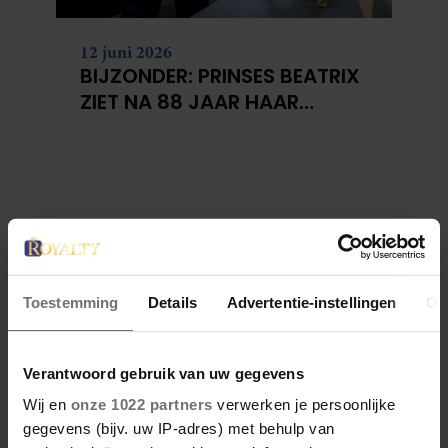
12 juni 2026
BIJZONDER: PRINSES BEATRIX
ZIET NA 88 JAAR HAAR
VERDWENEN WIEG TERUG
Toestemming
Details
Advertentie-instellingen
Ov
Verantwoord gebruik van uw gegevens
Wij en
onze 1022 partners
verwerken je persoonlijke
gegevens (bijv. uw IP-adres) met behulp van