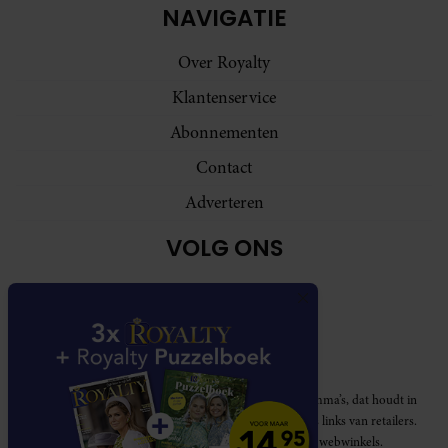
NAVIGATIE
Over Royalty
Klantenservice
Abonnementen
Contact
Adverteren
VOLG ONS
Royalty participeert in diverse affiliate marketing programma’s, dat houdt in
dat Royalty commissies ontvangt voor aankopen middels links van retailers.
Deze website wordt niet gesponsord door de genoemde webwinkels.