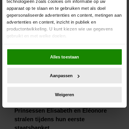
technologieën zoals cookies om informatie op uw
apparaat op te slaan en te gebruiken met als doel
gepersonaliseerde advertenties en content, metingen aan
advertenties en content, inzicht in publiek en
productontwikkeling. U kunt kiezen wie uw gegevens
gebruikt en met welke doelen.
Als u het toestaat, willen we ook graag:
Alles toestaan
Informatie verzamelen over uw geografische
locatie, die tot een paar meter nauwkeurig kan zijn
Uw apparaat identificeren door het actief te
Aanpassen
scannen op specifieke eigenschappen (fingerprinting)
Lees meer over hoe uw persoonlijke gegevens worden
verwerkt en stel uw voorkeuren in het
detailgedeelte
in.
Weigeren
U kunt uw toestemming op elk moment wijzigen of
intrekken in de Cookieverklaring.
We gebruiken cookies om content en advertenties te
personaliseren, om functies voor social media te bieden