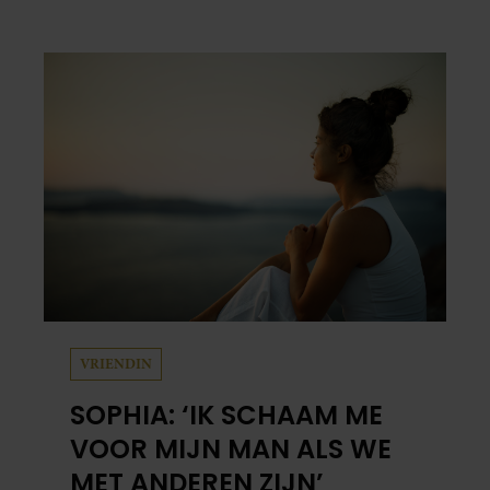
‘Humberto’ en ‘RTL Tonight’, vertelt dat juist
zijn opvoeding de basis vormde voor zijn
carrière. Nog altijd kan hij voor advies bij
zijn zus terecht.
VRIENDIN
SOPHIA: ‘IK SCHAAM ME
VOOR MIJN MAN ALS WE
MET ANDEREN ZIJN’