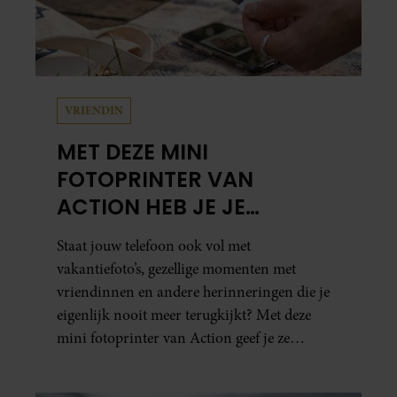
VRIENDIN
MET DEZE MINI
FOTOPRINTER VAN
ACTION HEB JE JE
FAVORIETE FOTO’S BINNEN
Staat jouw telefoon ook vol met
ÉÉN MINUUT IN HANDEN
vakantiefoto’s, gezellige momenten met
vriendinnen en andere herinneringen die je
eigenlijk nooit meer terugkijkt? Met deze
mini fotoprinter van Action geef je ze
eindelijk een plekje buiten je camerarol. En
het leuke: binnen één minuut heb je jouw foto