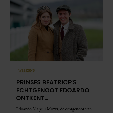
al in handen.
WEEKEND
PRINSES BEATRICE’S
ECHTGENOOT EDOARDO
ONTKENT
HUWELIJKSPROBLEMEN
Edoardo Mapelli Mozzi, de echtgenoot van