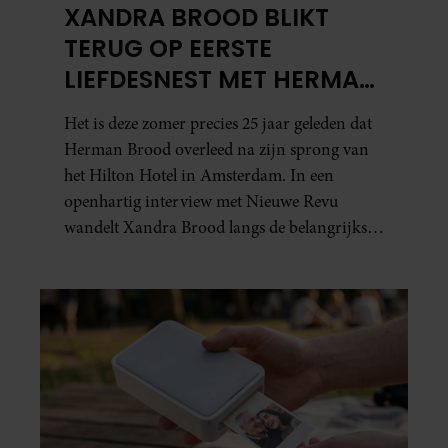
XANDRA BROOD BLIKT
TERUG OP EERSTE
LIEFDESNEST MET HERMAN
BROOD: “HIER IS LOLA
Het is deze zomer precies 25 jaar geleden dat
GEBOREN”
Herman Brood overleed na zijn sprong van
het Hilton Hotel in Amsterdam. In een
openhartig interview met Nieuwe Revu
wandelt Xandra Brood langs de belangrijkste
plekken uit hun gezamenlijke verleden.
Vooral de woning aan de Lange
Leidsedwarsstraat roept een stortvloed aan
herinneringen op. Daar begon hun leven
samen en werd dochter Lola geboren.