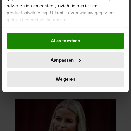
advertenties en content, inzicht in publiek en
productontwikkeling. U kunt kiezen wie uw gegevens
gebruikt en met welke doelen.
Als u het toestaat, willen we ook graag:
Alles toestaan
Informatie verzamelen over uw geografische
locatie, die tot een paar meter nauwkeurig kan zijn
Uw apparaat identificeren door het actief te
Aanpassen
scannen op specifieke eigenschappen (fingerprinting)
Lees meer over hoe uw persoonlijke gegevens worden
verwerkt en stel uw voorkeuren in het
detailgedeelte
in.
Weigeren
U kunt uw toestemming op elk moment wijzigen of
intrekken in de Cookieverklaring.
We gebruiken cookies om content en advertenties te
personaliseren, om functies voor social media te bieden
en om ons websiteverkeer te analyseren. Ook delen we
informatie over uw gebruik van onze site met onze