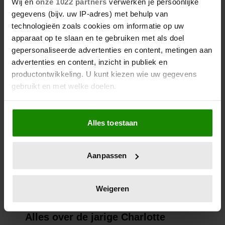
Wij en
onze 1022 partners
verwerken je persoonlijke
gegevens (bijv. uw IP-adres) met behulp van
technologieën zoals cookies om informatie op uw
apparaat op te slaan en te gebruiken met als doel
gepersonaliseerde advertenties en content, metingen aan
advertenties en content, inzicht in publiek en
productontwikkeling. U kunt kiezen wie uw gegevens
gebruikt en met welke doelen.
Als u het toestaat, willen we ook graag:
Alles toestaan
Informatie verzamelen over uw geografische
locatie, die tot een paar meter nauwkeurig kan zijn
Uw apparaat identificeren door het actief te
Aanpassen
scannen op specifieke eigenschappen (fingerprinting)
Lees meer over hoe uw persoonlijke gegevens worden
verwerkt en stel uw voorkeuren in het
detailgedeelte
in.
Weigeren
U kunt uw toestemming op elk moment wijzigen of
intrekken in de Cookieverklaring.