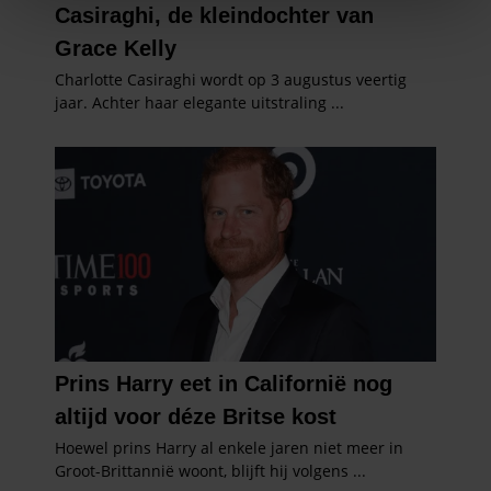
We gebruiken cookies om content en advertenties te
personaliseren, om functies voor social media te bieden
en om ons websiteverkeer te analyseren. Ook delen we
informatie over uw gebruik van onze site met onze
partners voor social media, adverteren en analyse. Deze
partners kunnen deze gegevens combineren met andere
informatie die u aan ze heeft verstrekt of die ze hebben
verzameld op basis van uw gebruik van hun services. U
gaat akkoord met onze cookies als u onze website blijft
gebruiken.