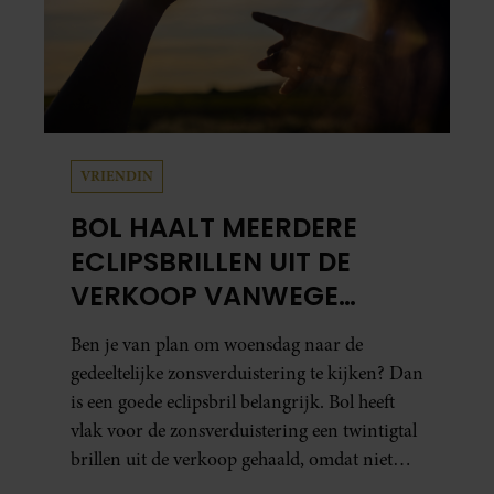
VRIENDIN
BOL HAALT MEERDERE
ECLIPSBRILLEN UIT DE
VERKOOP VANWEGE
TWIJFELS OVER VEILIGHEID
Ben je van plan om woensdag naar de
gedeeltelijke zonsverduistering te kijken? Dan
is een goede eclipsbril belangrijk. Bol heeft
vlak voor de zonsverduistering een twintigtal
brillen uit de verkoop gehaald, omdat niet
kon worden gegarandeerd dat ze aan de