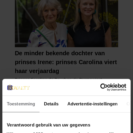
Toestemming
Details
Advertentie-instellingen
Ov
Verantwoord gebruik van uw gegevens