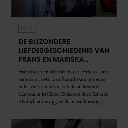
PARTY
DE BIJZONDERE
LIEFDESGESCHIEDENIS VAN
FRANS EN MARISKA
BAUER: OOK IN BED
Frans Bauer en Mariska Bauer leerden elkaar
ELKAARS EERSTE
kennen in 1992, toen Frans kwam optreden
in het café-restaurant van de ouders van
Mariska in het Zuid-Hollandse dorp Ter Aar.
Als dochter die opgroeide in een horecagezin
hielp Mariska vaak mee in de bediening.