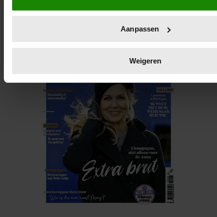
eigenschappen (fingerprinting)
Lees meer over hoe uw persoonlijke gegevens worden verwe
Aanpassen
voorkeuren in het
detailgedeelte
in. U kunt uw toestemming
wijzigen of intrekken in de Cookieverklaring.
Weigeren
We gebruiken cookies om content en advertenties te persona
functies voor social media te bieden en om ons websiteverke
Ook delen we informatie over uw gebruik van onze site met 
social media, adverteren en analyse. Deze partners kunnen
combineren met andere informatie die u aan ze heeft verstre
verzameld op basis van uw gebruik van hun services. U gaa
onze cookies als u onze website blijft gebruiken.