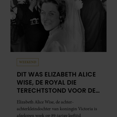
WEEKEND
DIT WAS ELIZABETH ALICE
WISE, DE ROYAL DIE
TERECHTSTOND VOOR DE
DOOD VAN HAAR BABY
Elizabeth Alice Wise, de achter-
achterkleindochter van koningin Victoria is
afgelopen week op 89-jarige leeftijd