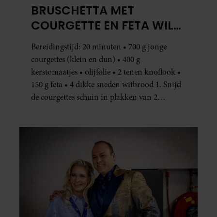
BRUSCHETTA MET
COURGETTE EN FETA WIL
JE METEEN MAKEN
Bereidingstijd: 20 minuten • 700 g jonge
courgettes (klein en dun) • 400 g
kerstomaatjes • olijfolie • 2 tenen knoflook •
150 g feta • 4 dikke sneden witbrood 1. Snijd
de courgettes schuin in plakken van 2
centimeter dik. Halveer de tomaatjes. Pel en
hak de knoflook. 2. Verhit een scheut olie
in…