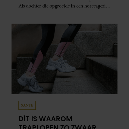
Als dochter die opgroeide in een horecagezin
hielp Mariska vaak mee in de bediening.
SANTE
DÍT IS WAAROM
TRAPLOPEN ZO ZWAAR