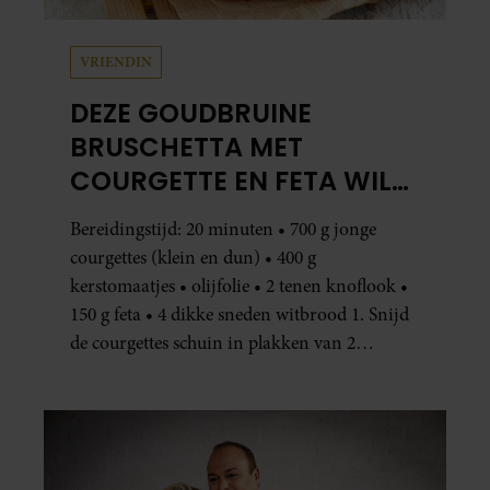
VRIENDIN
DEZE GOUDBRUINE
BRUSCHETTA MET
COURGETTE EN FETA WIL
JE METEEN MAKEN
Bereidingstijd: 20 minuten • 700 g jonge
courgettes (klein en dun) • 400 g
kerstomaatjes • olijfolie • 2 tenen knoflook •
150 g feta • 4 dikke sneden witbrood 1. Snijd
de courgettes schuin in plakken van 2
centimeter dik. Halveer de tomaatjes. Pel en
hak de knoflook. 2. Verhit een scheut olie
in…