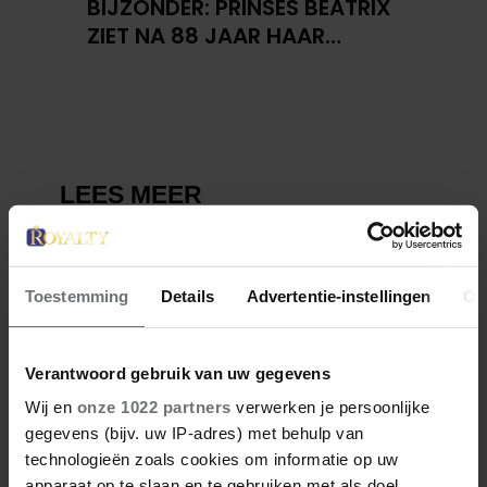
BIJZONDER: PRINSES BEATRIX
ZIET NA 88 JAAR HAAR
VERDWENEN WIEG TERUG
Toestemming
Details
Advertentie-instellingen
Ov
Verantwoord gebruik van uw gegevens
Wij en
onze 1022 partners
verwerken je persoonlijke
gegevens (bijv. uw IP-adres) met behulp van
technologieën zoals cookies om informatie op uw
apparaat op te slaan en te gebruiken met als doel