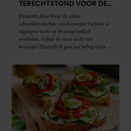
TERECHTSTOND VOOR DE
DOOD VAN HAAR BABY
Elizabeth Alice Wise, de achter-
achterkleindochter van koningin Victoria is
afgelopen week op 89-jarige leeftijd
overleden. Achter de verre nicht van
koningin Elizabeth II gaat een heftig verhaal
schuil. Zo zag haar leven eruit.