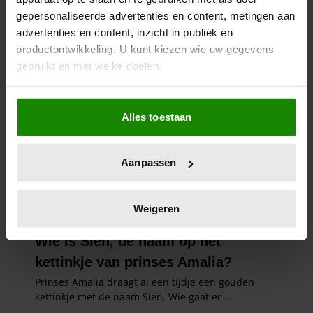
gepersonaliseerde advertenties en content, metingen aan
advertenties en content, inzicht in publiek en
productontwikkeling. U kunt kiezen wie uw gegevens
gebruikt en met welke doelen.
Als u het toestaat, willen we ook graag:
Alles toestaan
Informatie verzamelen over uw geografische
locatie, die tot een paar meter nauwkeurig kan zijn
Uw apparaat identificeren door het actief te
Aanpassen
scannen op specifieke eigenschappen (fingerprinting)
Lees meer over hoe uw persoonlijke gegevens worden
verwerkt en stel uw voorkeuren in het
detailgedeelte
in.
Weigeren
U kunt uw toestemming op elk moment wijzigen of
intrekken in de Cookieverklaring.
We gebruiken cookies om content en advertenties te
personaliseren, om functies voor social media te bieden
en om ons websiteverkeer te analyseren. Ook delen we