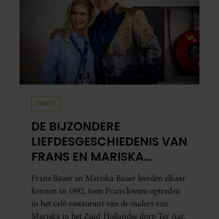
PARTY
DE BIJZONDERE
LIEFDESGESCHIEDENIS VAN
FRANS EN MARISKA
BAUER: OOK IN BED
Frans Bauer en Mariska Bauer leerden elkaar
ELKAARS EERSTE
kennen in 1992, toen Frans kwam optreden
in het café-restaurant van de ouders van
Mariska in het Zuid-Hollandse dorp Ter Aar.