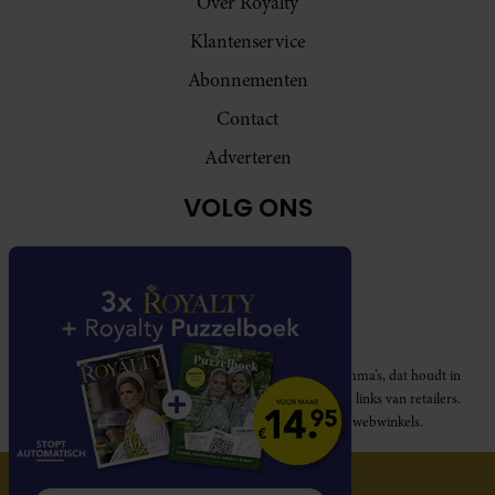
Over Royalty
Klantenservice
Abonnementen
Contact
Adverteren
VOLG ONS
Royalty participeert in diverse affiliate marketing programma’s, dat houdt in
dat Royalty commissies ontvangt voor aankopen middels links van retailers.
Deze website wordt niet gesponsord door de genoemde webwinkels.
© 2026 Royalty Online