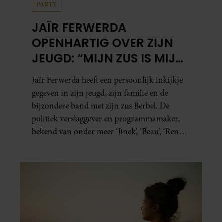
PARTY
JAÏR FERWERDA
OPENHARTIG OVER ZIJN
JEUGD: “MIJN ZUS IS MIJN
MORELE KOMPAS”
Jaïr Ferwerda heeft een persoonlijk inkijkje
gegeven in zijn jeugd, zijn familie en de
bijzondere band met zijn zus Berbel. De
politiek verslaggever en programmamaker,
bekend van onder meer ‘Jinek’, ‘Beau’, ‘Renze’,
‘Humberto’ en ‘RTL Tonight’, vertelt dat juist
zijn opvoeding de basis vormde voor zijn
carrière. Nog altijd kan hij voor advies bij
zijn zus terecht.