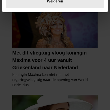
verwerkt en stel uw voorkeuren in het
detailgedeelte
in.
Weigeren
U kunt uw toestemming op elk moment wijzigen of
intrekken in de Cookieverklaring.
We gebruiken cookies om content en advertenties te
personaliseren, om functies voor social media te bieden
en om ons websiteverkeer te analyseren. Ook delen we
informatie over uw gebruik van onze site met onze
partners voor social media, adverteren en analyse. Deze
partners kunnen deze gegevens combineren met andere
informatie die u aan ze heeft verstrekt of die ze hebben
verzameld op basis van uw gebruik van hun services. U
gaat akkoord met onze cookies als u onze website blijft
gebruiken.