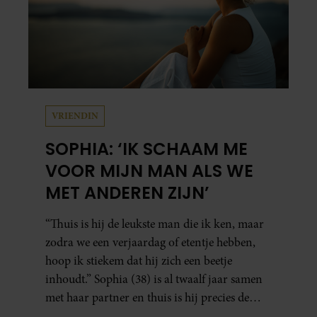
VRIENDIN
SOPHIA: ‘IK SCHAAM ME
VOOR MIJN MAN ALS WE
MET ANDEREN ZIJN’
“Thuis is hij de leukste man die ik ken, maar
zodra we een verjaardag of etentje hebben,
hoop ik stiekem dat hij zich een beetje
inhoudt.” Sophia (38) is al twaalf jaar samen
met haar partner en thuis is hij precies de
man op wie ze verliefd werd: lief, zorgzaam