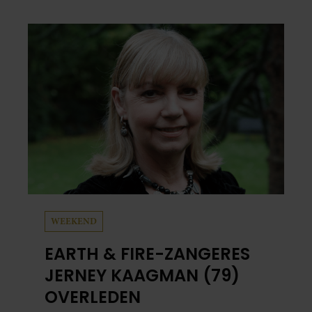
en grappig. Toch merkt ze dat ze zich steeds
vaker schaamt zodra ze samen onder de
mensen zijn.
WEEKEND
EARTH & FIRE-ZANGERES
JERNEY KAAGMAN (79)
OVERLEDEN