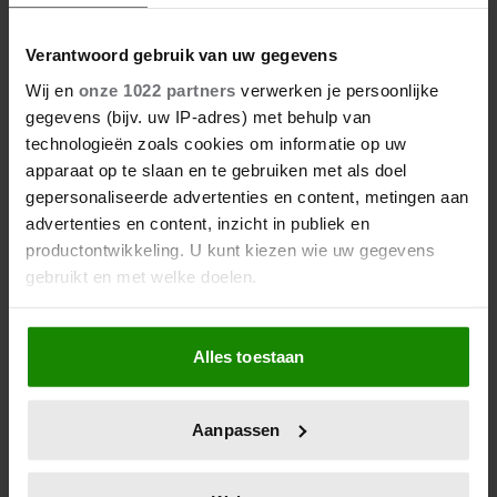
Verantwoord gebruik van uw gegevens
Wij en
onze 1022 partners
verwerken je persoonlijke
gegevens (bijv. uw IP-adres) met behulp van
technologieën zoals cookies om informatie op uw
apparaat op te slaan en te gebruiken met als doel
gepersonaliseerde advertenties en content, metingen aan
advertenties en content, inzicht in publiek en
productontwikkeling. U kunt kiezen wie uw gegevens
gebruikt en met welke doelen.
Als u het toestaat, willen we ook graag:
Alles toestaan
Informatie verzamelen over uw geografische
locatie, die tot een paar meter nauwkeurig kan zijn
Uw apparaat identificeren door het actief te
Aanpassen
scannen op specifieke eigenschappen (fingerprinting)
Lees meer over hoe uw persoonlijke gegevens worden