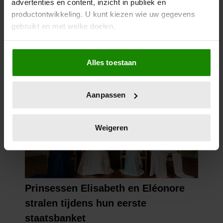
advertenties en content, inzicht in publiek en
productontwikkeling. U kunt kiezen wie uw gegevens
gebruikt en met welke doelen.
Als u het toestaat, willen we ook graag:
Alles toestaan
Informatie verzamelen over uw geografische
locatie, die tot een paar meter nauwkeurig kan zijn
Uw apparaat identificeren door het actief te
Aanpassen
scannen op specifieke eigenschappen (fingerprinting)
Lees meer over hoe uw persoonlijke gegevens worden
verwerkt en stel uw voorkeuren in het
detailgedeelte
in.
Weigeren
U kunt uw toestemming op elk moment wijzigen of
intrekken in de Cookieverklaring.
We gebruiken cookies om content en advertenties te
personaliseren, om functies voor social media te bieden
en om ons websiteverkeer te analyseren. Ook delen we
informatie over uw gebruik van onze site met onze
partners voor social media, adverteren en analyse. Deze