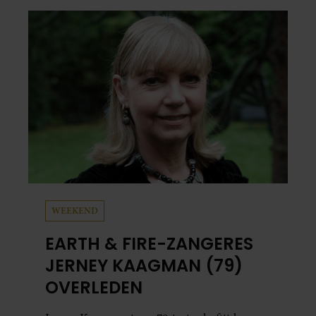
en grappig. Toch merkt ze dat ze zich steeds
vaker schaamt zodra ze samen onder de
mensen zijn.
WEEKEND
EARTH & FIRE-ZANGERES
JERNEY KAAGMAN (79)
OVERLEDEN