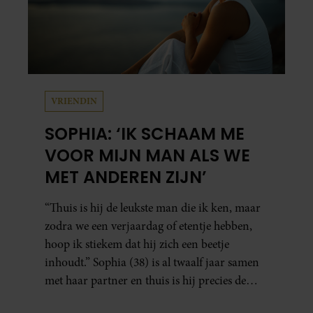
VRIENDIN
SOPHIA: ‘IK SCHAAM ME
VOOR MIJN MAN ALS WE
MET ANDEREN ZIJN’
“Thuis is hij de leukste man die ik ken, maar
zodra we een verjaardag of etentje hebben,
hoop ik stiekem dat hij zich een beetje
inhoudt.” Sophia (38) is al twaalf jaar samen
met haar partner en thuis is hij precies de
man op wie ze verliefd werd: lief, zorgzaam