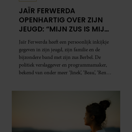
JAÏR FERWERDA
OPENHARTIG OVER ZIJN
JEUGD: “MIJN ZUS IS MIJN
MORELE KOMPAS”
Jaïr Ferwerda heeft een persoonlijk inkijkje
gegeven in zijn jeugd, zijn familie en de
bijzondere band met zijn zus Berbel. De
politiek verslaggever en programmamaker,
bekend van onder meer ‘Jinek’, ‘Beau’, ‘Renze’,
‘Humberto’ en ‘RTL Tonight’, vertelt dat juist
zijn opvoeding de basis vormde voor zijn
carrière. Nog altijd kan hij voor advies bij
zijn zus terecht.