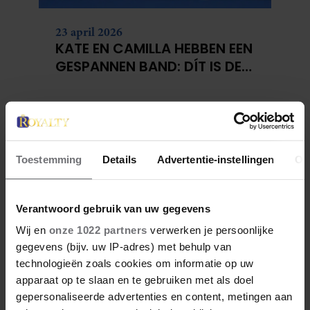
23 april 2026
KATE EN CAMILLA HEBBEN EEN
GESPANNEN BAND: DÍT IS DE
REDEN
Toestemming
Details
Advertentie-instellingen
Ov
Verantwoord gebruik van uw gegevens
Wij en
onze 1022 partners
verwerken je persoonlijke
gegevens (bijv. uw IP-adres) met behulp van
technologieën zoals cookies om informatie op uw
apparaat op te slaan en te gebruiken met als doel
gepersonaliseerde advertenties en content, metingen aan