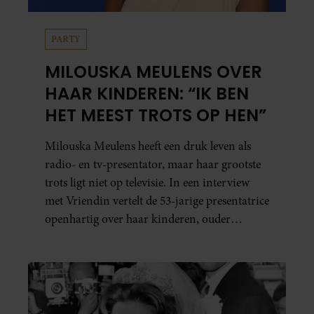
PARTY
MILOUSKA MEULENS OVER
HAAR KINDEREN: “IK BEN
HET MEEST TROTS OP HEN”
Milouska Meulens heeft een druk leven als
radio- en tv-presentator, maar haar grootste
trots ligt niet op televisie. In een interview
met Vriendin vertelt de 53-jarige presentatrice
openhartig over haar kinderen, ouder
worden en haar nieuwe kinderboek Chill.
Ook blikt ze terug op haar jeugd en deelt ze
welke levenslessen haar vandaag de dag het
meest bezighouden.