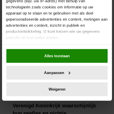
gegevens (bijv. uw IP-adres) met behulp van
technologieën zoals cookies om informatie op uw
apparaat op te slaan en te gebruiken met als doel
gepersonaliseerde advertenties en content, metingen aan
advertenties en content, inzicht in publiek en
productontwikkeling. U kunt kiezen wie uw gegevens
gebruikt en met welke doelen.
Als u het toestaat, willen we ook graag:
Alles toestaan
Informatie verzamelen over uw geografische
locatie, die tot een paar meter nauwkeurig kan zijn
Uw apparaat identificeren door het actief te
Aanpassen
scannen op specifieke eigenschappen (fingerprinting)
Lees meer over hoe uw persoonlijke gegevens worden
verwerkt en stel uw voorkeuren in het
detailgedeelte
in.
Weigeren
U kunt uw toestemming op elk moment wijzigen of
intrekken in de Cookieverklaring.
We gebruiken cookies om content en advertenties te