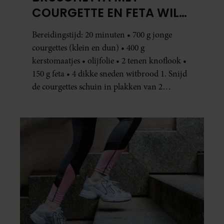
COURGETTE EN FETA WIL
JE METEEN MAKEN
Bereidingstijd: 20 minuten • 700 g jonge
courgettes (klein en dun) • 400 g
kerstomaatjes • olijfolie • 2 tenen knoflook •
150 g feta • 4 dikke sneden witbrood 1. Snijd
de courgettes schuin in plakken van 2
centimeter dik. Halveer de tomaatjes. Pel en
hak de knoflook. 2. Verhit een scheut olie
in…