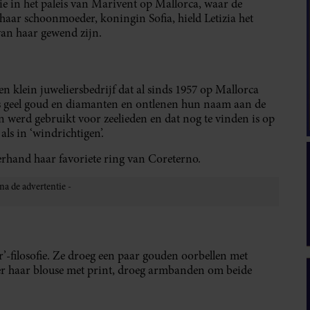
ptie in het paleis van Marivent op Mallorca, waar de
t haar schoonmoeder, koningin Sofia, hield Letizia het
 van haar gewend zijn.
een klein juweliersbedrijf dat al sinds 1957 op Mallorca
ats geel goud en diamanten en ontlenen hun naam aan de
 werd gebruikt voor zeelieden en dat nog te vinden is op
ls in ‘windrichtigen’.
erhand haar favoriete ring van Coreterno.
’-filosofie. Ze droeg een paar gouden oorbellen met
ver haar blouse met print, droeg armbanden om beide