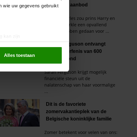
en wie uw gegevens gebruikt
g kan zijn
erprinting)
t
detailgedeelte
in. U kunt uw
Alles toestaan
 media te bieden en om ons
ze partners voor social
nformatie die u aan ze heeft
oord met onze cookies als u