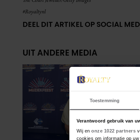
The Court Jeweller/Getty Images
#Royaltynl
DEEL DIT ARTIKEL OP SOCIAL MED
UIT ANDERE MEDIA
Toestemming
Verantwoord gebruik van u
Wij en
onze 1022 partners
v
cookies om informatie op uw 