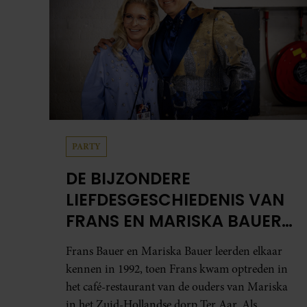
PARTY
DE BIJZONDERE
LIEFDESGESCHIEDENIS VAN
FRANS EN MARISKA BAUER:
OOK IN BED ELKAARS
Frans Bauer en Mariska Bauer leerden elkaar
EERSTE
kennen in 1992, toen Frans kwam optreden in
het café-restaurant van de ouders van Mariska
in het Zuid-Hollandse dorp Ter Aar. Als