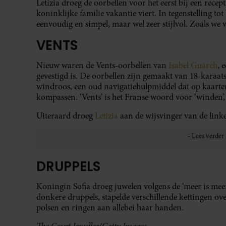
Letizia droeg de oorbellen voor het eerst bij een rece
koninklijke familie vakantie viert. In tegenstelling to
eenvoudig en simpel, maar wel zeer stijlvol. Zoals we
VENTS
Nieuw waren de Vents-oorbellen van
Isabel Guarch
, 
gevestigd is. De oorbellen zijn gemaakt van 18-kara
windroos, een oud navigatiehulpmiddel dat op kaarten
kompassen. ‘Vents’ is het Franse woord voor ‘winden’, a
Uiteraard droeg
Letizia
aan de wijsvinger van de link
DRUPPELS
Koningin Sofia droeg juwelen volgens de ‘meer is meer
donkere druppels, stapelde verschillende kettingen o
polsen en ringen aan allebei haar handen.