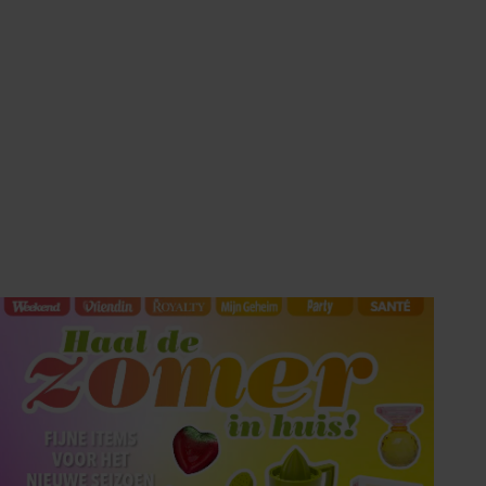
HET LAATSTE
SHOWBIZZ NIEUWS IN
UW INBOX?
Met de Showbuzz-nieuwsbrief krijgt u twee keer per