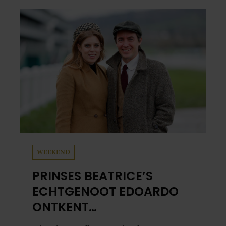
het leuke: binnen één minuut heb je jouw foto
al in handen.
WEEKEND
PRINSES BEATRICE’S
ECHTGENOOT EDOARDO
ONTKENT
HUWELIJKSPROBLEMEN