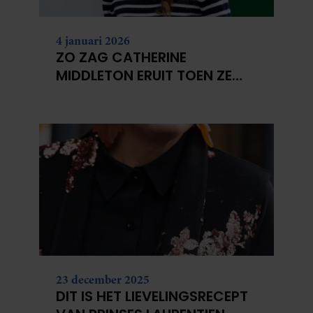
partners kunnen deze gegevens combineren met andere
informatie die u aan ze heeft verstrekt of die ze hebben
4 januari 2026
verzameld op basis van uw gebruik van hun services. U
ZO ZAG CATHERINE
gaat akkoord met onze cookies als u onze website blijft
MIDDLETON ERUIT TOEN ZE
gebruiken.
MODEL WAS
23 december 2025
DIT IS HET LIEVELINGSRECEPT