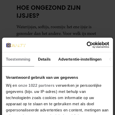
HOE ONGEZOND ZIJN
IJSJES?
Waterijsjes, softijs, roomijs: het ene ijsje is
gezonder dan het andere. Voor welk ijs moet
je kiezen als je minder calorieën wilt
binnenkrijgen?
Toestemming
Details
Advertentie-instellingen
Ov
Verantwoord gebruik van uw gegevens
Wij en
onze 1022 partners
verwerken je persoonlijke
Meer van Manon
gegevens (bijv. uw IP-adres) met behulp van
technologieën zoals cookies om informatie op uw
apparaat op te slaan en te gebruiken met als doel
gepersonaliseerde advertenties en content, metingen aan