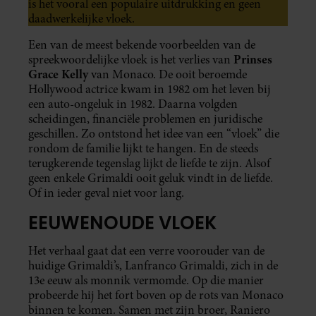
is het vooral een populaire uitdrukking en geen
daadwerkelijke vloek.
Een van de meest bekende voorbeelden van de
Prinses
spreekwoordelijke vloek is het verlies van
Grace Kelly
van Monaco. De ooit beroemde
Hollywood actrice kwam in 1982 om het leven bij
een auto-ongeluk in 1982. Daarna volgden
scheidingen, financiële problemen en juridische
geschillen. Zo ontstond het idee van een “vloek” die
rondom de familie lijkt te hangen. En de steeds
terugkerende tegenslag lijkt de liefde te zijn. Alsof
geen enkele Grimaldi ooit geluk vindt in de liefde.
Of in ieder geval niet voor lang.
EEUWENOUDE VLOEK
Het verhaal gaat dat een verre voorouder van de
huidige Grimaldi’s, Lanfranco Grimaldi, zich in de
13e eeuw als monnik vermomde. Op die manier
probeerde hij het fort boven op de rots van Monaco
binnen te komen. Samen met zijn broer, Raniero