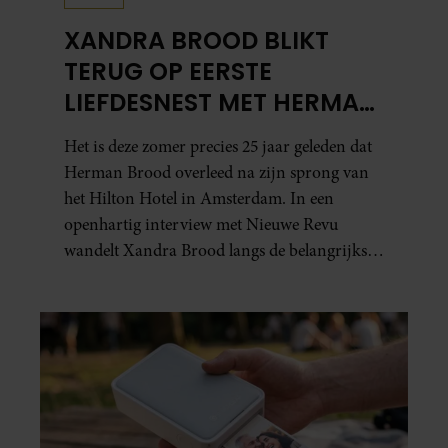
XANDRA BROOD BLIKT
TERUG OP EERSTE
LIEFDESNEST MET HERMAN
BROOD: “HIER IS LOLA
Het is deze zomer precies 25 jaar geleden dat
GEBOREN”
Herman Brood overleed na zijn sprong van
het Hilton Hotel in Amsterdam. In een
openhartig interview met Nieuwe Revu
wandelt Xandra Brood langs de belangrijkste
plekken uit hun gezamenlijke verleden.
Vooral de woning aan de Lange
Leidsedwarsstraat roept een stortvloed aan
herinneringen op. Daar begon hun leven
samen en werd dochter Lola geboren.