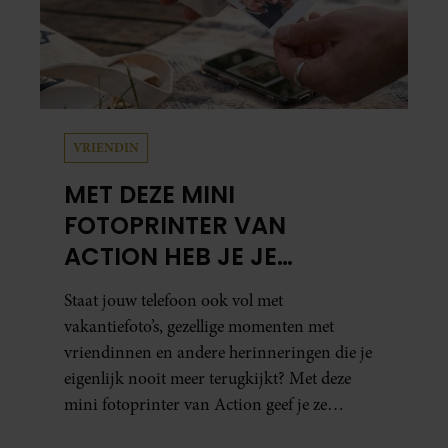
VRIENDIN
MET DEZE MINI
FOTOPRINTER VAN
ACTION HEB JE JE
FAVORIETE FOTO’S BINNEN
Staat jouw telefoon ook vol met
ÉÉN MINUUT IN HANDEN
vakantiefoto’s, gezellige momenten met
vriendinnen en andere herinneringen die je
eigenlijk nooit meer terugkijkt? Met deze
mini fotoprinter van Action geef je ze
eindelijk een plekje buiten je camerarol. En