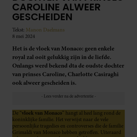
CAROLINE ALWEER
GESCHEIDEN
Tekst:
Manon Daelmans
8 mei 2024
Het is de vloek van Monaco: geen enkele
royal zal ooit gelukkig zijn in de liefde.
Onlangs werd bekend dta de oudste dochter
van prinses Caroline, Charlotte Casiraghi
ook alweer gescheiden is.
vloek van Monaco
De “
” hangt al heel lang rond de
koninklijke familie. Het verwijst naar de vele
persoonlijke tragedies en controverses die de familie
Grimaldi van Monaco hebben getroffen. Uiteraard