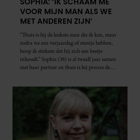
SOPHIA: ‘IK SCHAAM ME
VOOR MIJN MAN ALS WE
MET ANDEREN ZIJN’
“Thuis is hij de leukste man die ik ken, maar
zodra we een verjaardag of etentje hebben,
hoop ik stiekem dat hij zich een beetje
inhoudt.” Sophia (38) is al twaalf jaar samen
met haar partner en thuis is hij precies de
man op wie ze verliefd werd: lief, zorgzaam
en grappig. Toch merkt ze dat ze zich steeds
vaker schaamt zodra ze samen onder de
mensen zijn.