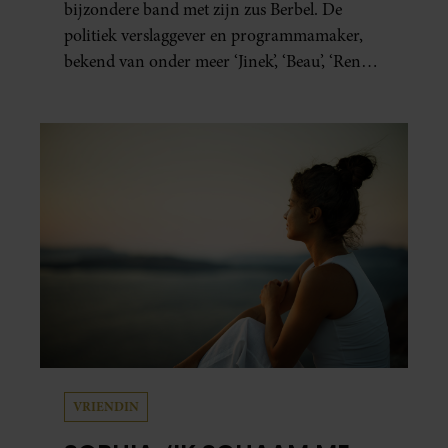
bijzondere band met zijn zus Berbel. De
politiek verslaggever en programmamaker,
bekend van onder meer ‘Jinek’, ‘Beau’, ‘Renze’,
‘Humberto’ en ‘RTL Tonight’, vertelt dat juist
zijn opvoeding de basis vormde voor zijn
carrière. Nog altijd kan hij voor advies bij
zijn zus terecht.
VRIENDIN