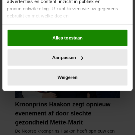
advertenties en content, inzicht in publiek en
productontwikkeling. U kunt kiezen wie uw gegevens
gebruikt en met welke doelen.
Als u het toestaat, willen we ook graag:
Alles toestaan
Informatie verzamelen over uw geografische
locatie, die tot een paar meter nauwkeurig kan zijn
Uw apparaat identificeren door het actief te
Aanpassen
scannen op specifieke eigenschappen (fingerprinting)
Lees meer over hoe uw persoonlijke gegevens worden
verwerkt en stel uw voorkeuren in het
detailgedeelte
in.
Weigeren
U kunt uw toestemming op elk moment wijzigen of
intrekken in de Cookieverklaring.
We gebruiken cookies om content en advertenties te
personaliseren, om functies voor social media te bieden
en om ons websiteverkeer te analyseren. Ook delen we
informatie over uw gebruik van onze site met onze
partners voor social media, adverteren en analyse. Deze