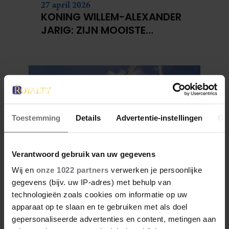
27 april 2026
KONING WILLEM-ALEXANDER
JARIG: ZIJN MOOISTE
PORTRETTEN DOOR DE JAREN
HEEN
Toestemming
Details
Advertentie-instellingen
Ov
Verantwoord gebruik van uw gegevens
Wij en
onze 1022 partners
verwerken je persoonlijke
27 april 2026
gegevens (bijv. uw IP-adres) met behulp van
DOKKUM PAKT UIT VOOR
technologieën zoals cookies om informatie op uw
KONINGSPAAR TIJDENS
apparaat op te slaan en te gebruiken met als doel
KONINGSDAG 2026
gepersonaliseerde advertenties en content, metingen aan