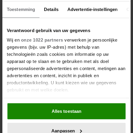
29 juni 2026
PRINSES CATHERINE BEKLIMT
Toestemming
Details
Advertentie-instellingen
Ov
DRIE HOOGSTE BRITSE
BERGEN VOOR
KANKERONDERZOEK
Verantwoord gebruik van uw gegevens
Wij en
onze 1022 partners
verwerken je persoonlijke
gegevens (bijv. uw IP-adres) met behulp van
technologieën zoals cookies om informatie op uw
apparaat op te slaan en te gebruiken met als doel
gepersonaliseerde advertenties en content, metingen aan
advertenties en content, inzicht in publiek en
productontwikkeling. U kunt kiezen wie uw gegevens
gebruikt en met welke doelen.
12 juni 2026
Als u het toestaat, willen we ook graag:
BIJZONDER: PRINSES BEATRIX
Alles toestaan
Informatie verzamelen over uw geografische
ZIET NA 88 JAAR HAAR
locatie, die tot een paar meter nauwkeurig kan zijn
VERDWENEN WIEG TERUG
Uw apparaat identificeren door het actief te
Aanpassen