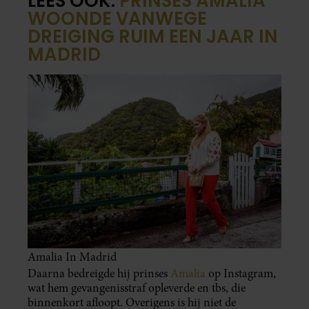
LEES OOK:
PRINSES AMALIA
WOONDE VANWEGE
DREIGING RUIM EEN JAAR IN
MADRID
Amalia In Madrid
Daarna bedreigde hij prinses
Amalia
op Instagram,
wat hem gevangenisstraf opleverde en tbs, die
binnenkort afloopt. Overigens is hij niet de