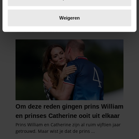
scannen op specifieke eigenschappen (fingerprinting)
Lees meer over hoe uw persoonlijke gegevens worden
verwerkt en stel uw voorkeuren in het
detailgedeelte
in.
Weigeren
U kunt uw toestemming op elk moment wijzigen of
intrekken in de Cookieverklaring.
We gebruiken cookies om content en advertenties te
personaliseren, om functies voor social media te bieden
en om ons websiteverkeer te analyseren. Ook delen we
informatie over uw gebruik van onze site met onze
partners voor social media, adverteren en analyse. Deze
partners kunnen deze gegevens combineren met andere
informatie die u aan ze heeft verstrekt of die ze hebben
verzameld op basis van uw gebruik van hun services. U
gaat akkoord met onze cookies als u onze website blijft
gebruiken.