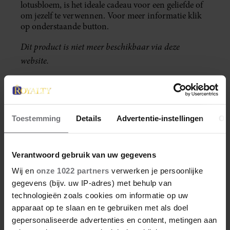
lotusbloem, is het ideale cadeau voor een geliefde of
om jezelf te verwennen. Voor meer informatie klik
op onderstaande button.
Dit product is niet meer beschikbaar via deze
website.
DEEL DIT ARTIKEL OP SOCIAL
MEDIA!
Toestemming
Details
Advertentie-instellingen
Ov
UIT ANDERE MEDIA
Verantwoord gebruik van uw gegevens
Wij en
onze 1022 partners
verwerken je persoonlijke
gegevens (bijv. uw IP-adres) met behulp van
technologieën zoals cookies om informatie op uw
apparaat op te slaan en te gebruiken met als doel
gepersonaliseerde advertenties en content, metingen aan