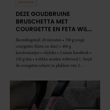
VRIENDIN
DEZE GOUDBRUINE
BRUSCHETTA MET
COURGETTE EN FETA WIL
JE METEEN MAKEN
Bereidingstijd: 20 minuten • 700 g jonge
courgettes (klein en dun) • 400 g
kerstomaatjes • olijfolie • 2 tenen knoflook •
150 g feta • 4 dikke sneden witbrood 1. Snijd
de courgettes schuin in plakken van 2
centimeter dik. Halveer de tomaatjes. Pel en
hak de knoflook. 2. Verhit een scheut olie
in…