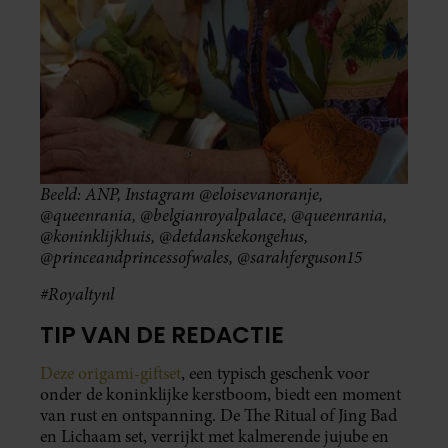
Beeld: ANP, Instagram @eloisevanoranje,
@queenrania, @belgianroyalpalace, @queenrania,
@koninklijkhuis, @detdanskekongehus,
@princeandprincessofwales, @sarahferguson15
#Royaltynl
TIP VAN DE REDACTIE
Deze origami-giftset
, een typisch geschenk voor
onder de koninklijke kerstboom, biedt een moment
van rust en ontspanning. De The Ritual of Jing Bad
en Lichaam set, verrijkt met kalmerende jujube en