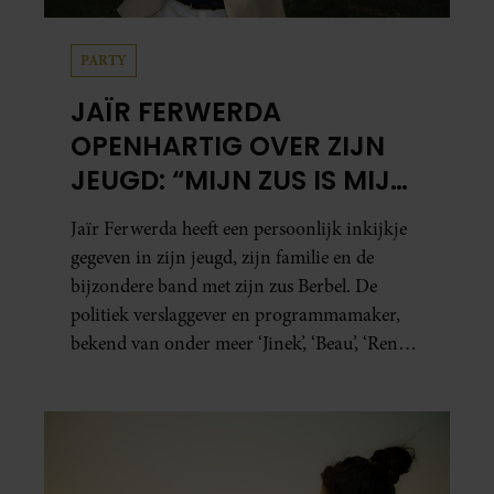
PARTY
JAÏR FERWERDA
OPENHARTIG OVER ZIJN
JEUGD: “MIJN ZUS IS MIJN
MORELE KOMPAS”
Jaïr Ferwerda heeft een persoonlijk inkijkje
gegeven in zijn jeugd, zijn familie en de
bijzondere band met zijn zus Berbel. De
politiek verslaggever en programmamaker,
bekend van onder meer ‘Jinek’, ‘Beau’, ‘Renze’,
‘Humberto’ en ‘RTL Tonight’, vertelt dat juist
zijn opvoeding de basis vormde voor zijn
carrière. Nog altijd kan hij voor advies bij
zijn zus terecht.