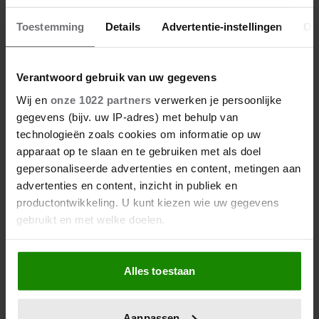
29 juni 2026
Toestemming
Details
Advertentie-instellingen
Ov
PRINSES CATHERINE BEKLIMT
DRIE HOOGSTE BRITSE
BERGEN VOOR
Verantwoord gebruik van uw gegevens
KANKERONDERZOEK
Wij en
onze 1022 partners
verwerken je persoonlijke
gegevens (bijv. uw IP-adres) met behulp van
technologieën zoals cookies om informatie op uw
apparaat op te slaan en te gebruiken met als doel
gepersonaliseerde advertenties en content, metingen aan
advertenties en content, inzicht in publiek en
productontwikkeling. U kunt kiezen wie uw gegevens
gebruikt en met welke doelen.
Als u het toestaat, willen we ook graag:
12 juni 2026
Alles toestaan
Informatie verzamelen over uw geografische
BIJZONDER: PRINSES BEATRIX
locatie, die tot een paar meter nauwkeurig kan zijn
ZIET NA 88 JAAR HAAR
Uw apparaat identificeren door het actief te
Aanpassen