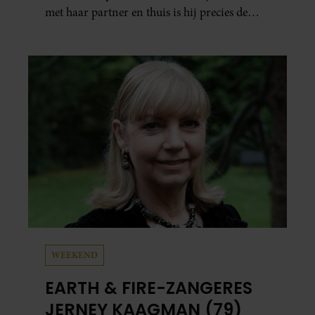
met haar partner en thuis is hij precies de
man op wie ze verliefd werd: lief, zorgzaam
en grappig. Toch merkt ze dat ze zich steeds
vaker schaamt zodra ze samen onder de
mensen zijn.
WEEKEND
EARTH & FIRE-ZANGERES
JERNEY KAAGMAN (79)