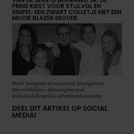
VAN DE SERIE IS BERNHARD JR. DE
PRINS KIEST VOOR STIJLVOL EN
SIMPEL: EEN ZWART COLLETJE MET EEN
MOOIE BLAZER EROVER.
Beeld: Instagram @sussexroyal, @kungahuset,
@koninklijkhuis, @kensingtonroyal,
@detdanskekongehus, @bernhardvanoranje
DEEL DIT ARTIKEL OP SOCIAL
MEDIA!