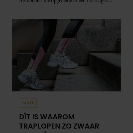
Als dochter die opgroeide in een horecagezin
hielp Mariska vaak mee in de bediening.
SANTE
DÍT IS WAAROM
TRAPLOPEN ZO ZWAAR