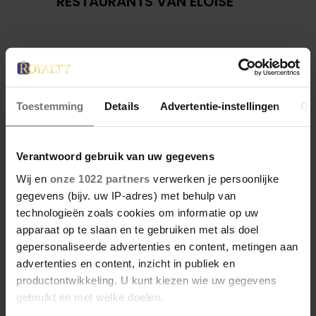
RESTAURANTS VAN ELOISE
Toestemming
Details
Advertentie-instellingen
Ov
Verantwoord gebruik van uw gegevens
Wij en
onze 1022 partners
verwerken je persoonlijke
gegevens (bijv. uw IP-adres) met behulp van
27 april 2026
technologieën zoals cookies om informatie op uw
KONING WILLEM-ALEXANDER
apparaat op te slaan en te gebruiken met als doel
JARIG: ZIJN MOOISTE
gepersonaliseerde advertenties en content, metingen aan
PORTRETTEN DOOR DE JAREN
advertenties en content, inzicht in publiek en
HEEN
productontwikkeling. U kunt kiezen wie uw gegevens
gebruikt en met welke doelen.