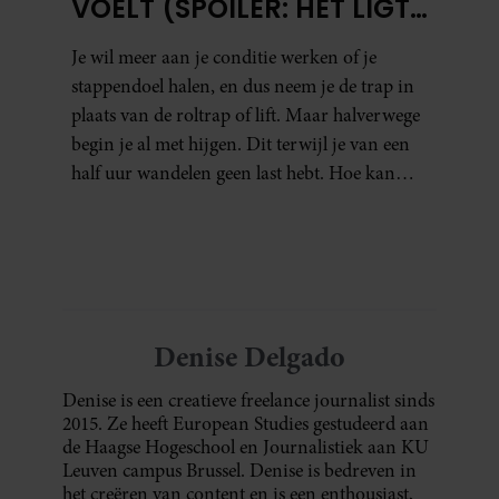
VOELT (SPOILER: HET LIGT
NIET AAN JE CONDITIE)
Je wil meer aan je conditie werken of je
stappendoel halen, en dus neem je de trap in
plaats van de roltrap of lift. Maar halverwege
begin je al met hijgen. Dit terwijl je van een
half uur wandelen geen last hebt. Hoe kan
dat?
Denise Delgado
Denise is een creatieve freelance journalist sinds
2015. Ze heeft European Studies gestudeerd aan
de Haagse Hogeschool en Journalistiek aan KU
Leuven campus Brussel. Denise is bedreven in
het creëren van content en is een enthousiast,