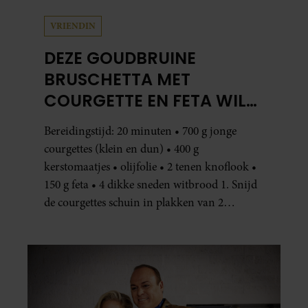
VRIENDIN
DEZE GOUDBRUINE
BRUSCHETTA MET
COURGETTE EN FETA WIL
JE METEEN MAKEN
Bereidingstijd: 20 minuten • 700 g jonge
courgettes (klein en dun) • 400 g
kerstomaatjes • olijfolie • 2 tenen knoflook •
150 g feta • 4 dikke sneden witbrood 1. Snijd
de courgettes schuin in plakken van 2
centimeter dik. Halveer de tomaatjes. Pel en
hak de knoflook. 2. Verhit een scheut olie
in…