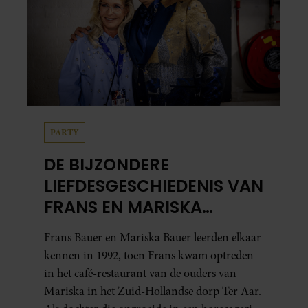
PARTY
DE BIJZONDERE
LIEFDESGESCHIEDENIS VAN
FRANS EN MARISKA
BAUER: OOK IN BED
Frans Bauer en Mariska Bauer leerden elkaar
ELKAARS EERSTE
kennen in 1992, toen Frans kwam optreden
in het café-restaurant van de ouders van
Mariska in het Zuid-Hollandse dorp Ter Aar.