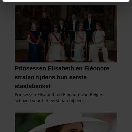
intrekken in de Cookieverklaring.
We gebruiken cookies om content en advertenties te
personaliseren, om functies voor social media te bieden
en om ons websiteverkeer te analyseren. Ook delen we
informatie over uw gebruik van onze site met onze
partners voor social media, adverteren en analyse. Deze
partners kunnen deze gegevens combineren met andere
informatie die u aan ze heeft verstrekt of die ze hebben
verzameld op basis van uw gebruik van hun services. U
gaat akkoord met onze cookies als u onze website blijft
gebruiken.