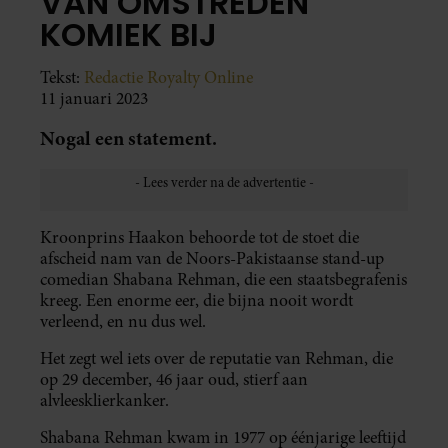
VAN OMSTREDEN
KOMIEK BIJ
Tekst:
Redactie Royalty Online
11 januari 2023
Nogal een statement.
Kroonprins Haakon behoorde tot de stoet die
afscheid nam van de Noors-Pakistaanse stand-up
comedian Shabana Rehman, die een staatsbegrafenis
kreeg. Een enorme eer, die bijna nooit wordt
verleend, en nu dus wel.
Het zegt wel iets over de reputatie van Rehman, die
op 29 december, 46 jaar oud, stierf aan
alvleesklierkanker.
Shabana Rehman kwam in 1977 op éénjarige leeftijd