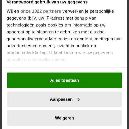
Verantwoord gebruik van uw gegevens
Wij en
onze 1022 partners
verwerken je persoonlijke
gegevens (bijv. uw IP-adres) met behulp van
technologieën zoals cookies om informatie op uw
apparaat op te slaan en te gebruiken met als doel
gepersonaliseerde advertenties en content, metingen aan
advertenties en content, inzicht in publiek en
productontwikkeling. U kunt kiezen wie uw gegevens
gebruikt en met welke doelen.
12 juni 2026
Als u het toestaat, willen we ook graag:
BIJZONDER: PRINSES BEATRIX
Alles toestaan
ZIET NA 88 JAAR HAAR
Informatie verzamelen over uw geografische
locatie, die tot een paar meter nauwkeurig kan zijn
VERDWENEN WIEG TERUG
Uw apparaat identificeren door het actief te
Aanpassen
scannen op specifieke eigenschappen (fingerprinting)
Lees meer over hoe uw persoonlijke gegevens worden
verwerkt en stel uw voorkeuren in het
detailgedeelte
in.
Weigeren
U kunt uw toestemming op elk moment wijzigen of