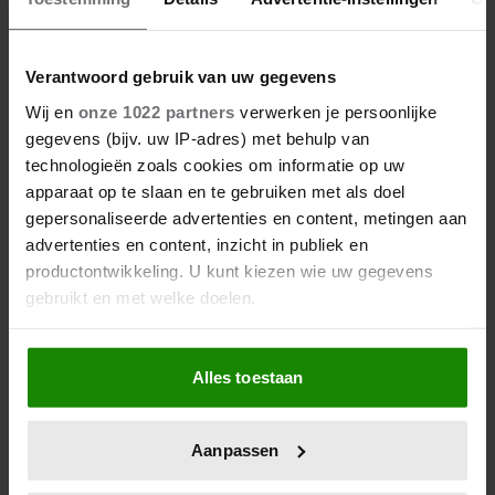
Verantwoord gebruik van uw gegevens
Wij en
onze 1022 partners
verwerken je persoonlijke
gegevens (bijv. uw IP-adres) met behulp van
technologieën zoals cookies om informatie op uw
apparaat op te slaan en te gebruiken met als doel
gepersonaliseerde advertenties en content, metingen aan
advertenties en content, inzicht in publiek en
productontwikkeling. U kunt kiezen wie uw gegevens
gebruikt en met welke doelen.
Als u het toestaat, willen we ook graag:
Alles toestaan
Informatie verzamelen over uw geografische
locatie, die tot een paar meter nauwkeurig kan zijn
Uw apparaat identificeren door het actief te
Aanpassen
scannen op specifieke eigenschappen (fingerprinting)
Lees meer over hoe uw persoonlijke gegevens worden