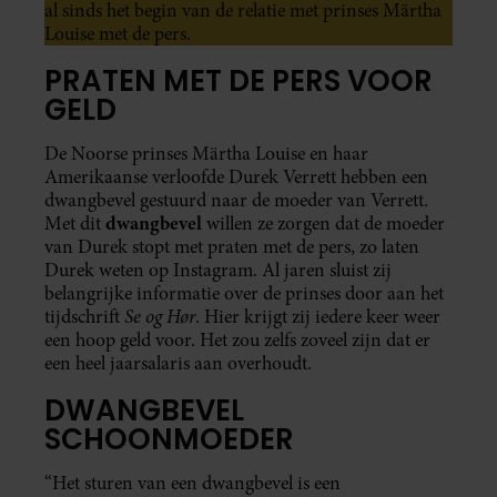
al sinds het begin van de relatie met prinses Märtha
Louise met de pers.
PRATEN MET DE PERS VOOR
GELD
De Noorse prinses Märtha Louise en haar
Amerikaanse verloofde Durek Verrett hebben een
dwangbevel gestuurd naar de moeder van Verrett.
dwangbevel
Met dit
willen ze zorgen dat de moeder
van Durek stopt met praten met de pers, zo laten
Durek weten op Instagram. Al jaren sluist zij
belangrijke informatie over de prinses door aan het
Se og Hør
tijdschrift
. Hier krijgt zij iedere keer weer
een hoop geld voor. Het zou zelfs zoveel zijn dat er
een heel jaarsalaris aan overhoudt.
DWANGBEVEL
SCHOONMOEDER
“Het sturen van een dwangbevel is een