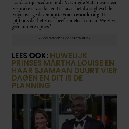
standaardprocedure in de Verenigde Staten wanneer
er sprake is van laster. Helaas is het dwangbevel de
optie voor verandering
enige overgebleven
. Het
spijt ons dat het zover heeft moeten komen. We zien
geen andere opties.”
LEES OOK:
HUWELIJK
PRINSES MÄRTHA LOUISE EN
HAAR SJAMAAN DUURT VIER
DAGEN EN DIT IS DE
PLANNING