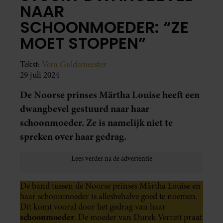
NAAR
SCHOONMOEDER: “ZE
MOET STOPPEN”
Tekst:
Vera Guldemeester
29 juli 2024
De Noorse prinses Märtha Louise heeft een
dwangbevel gestuurd naar haar
schoonmoeder. Ze is namelijk niet te
spreken over haar gedrag.
De band tussen de Noorse prinses Märtha Louise en
haar schoonmoeder is allesbehalve goed te noemen.
Dit komt vooral door het gedrag van haar
schoonmoeder
. De moeder van Durek Verrett praat