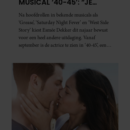
MUSICAL ‘40-45’: “JE
BESEFT INEENS HOE
Na hoofdrollen in bekende musicals als
KOSTBAAR VRIJHEID IS”
‘Grease’, ‘Saturday Night Fever’ en ‘West Side
Story’ kiest Esmée Dekker dit najaar bewust
voor een heel andere uitdaging. Vanaf
september is de actrice te zien in ‘40-45’, een
indrukwekkende spektakelmusical over de
Tweede Wereldoorlog. Volgens Esmée is het
een voorstelling die niet alleen raakt, maar
het publiek ook aan het denken zet.