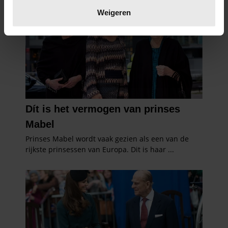
verwerkt en stel uw voorkeuren in het
detailgedeelte
in.
Weigeren
U kunt uw toestemming op elk moment wijzigen of
intrekken in de Cookieverklaring.
We gebruiken cookies om content en advertenties te
personaliseren, om functies voor social media te bieden
en om ons websiteverkeer te analyseren. Ook delen we
informatie over uw gebruik van onze site met onze
partners voor social media, adverteren en analyse. Deze
partners kunnen deze gegevens combineren met andere
informatie die u aan ze heeft verstrekt of die ze hebben
verzameld op basis van uw gebruik van hun services. U
gaat akkoord met onze cookies als u onze website blijft
gebruiken.