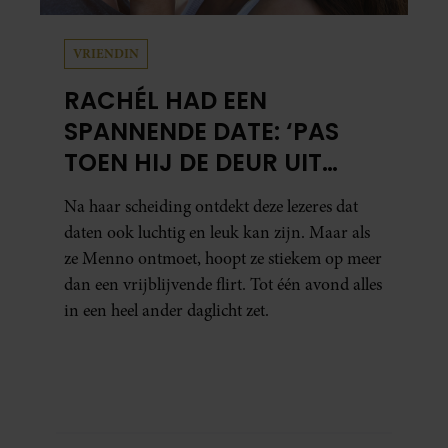
VRIENDIN
RACHÉL HAD EEN
SPANNENDE DATE: ‘PAS
TOEN HIJ DE DEUR UIT
WAS, BESEFTE IK WAT ER
Na haar scheiding ontdekt deze lezeres dat
ECHT WAS GEBEURD’
daten ook luchtig en leuk kan zijn. Maar als
ze Menno ontmoet, hoopt ze stiekem op meer
dan een vrijblijvende flirt. Tot één avond alles
in een heel ander daglicht zet.