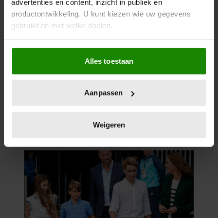
advertenties en content, inzicht in publiek en
productontwikkeling. U kunt kiezen wie uw gegevens
gebruikt en met welke doelen.
Als u het toestaat, willen we ook graag:
Alles toestaan
Informatie verzamelen over uw geografische
locatie, die tot een paar meter nauwkeurig kan zijn
Uw apparaat identificeren door het actief te
Aanpassen
scannen op specifieke eigenschappen (fingerprinting)
Lees meer over hoe uw persoonlijke gegevens worden
verwerkt en stel uw voorkeuren in het
detailgedeelte
in.
Weigeren
U kunt uw toestemming op elk moment wijzigen of
intrekken in de Cookieverklaring.
We gebruiken cookies om content en advertenties te
personaliseren, om functies voor social media te bieden
en om ons websiteverkeer te analyseren. Ook delen we
informatie over uw gebruik van onze site met onze
partners voor social media, adverteren en analyse. Deze