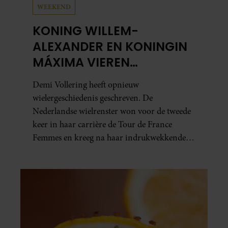
WEEKEND
KONING WILLEM-
ALEXANDER EN KONINGIN
MÁXIMA VIEREN
HISTORISCHE ZEGE DEMI
Demi Vollering heeft opnieuw
VOLLERING OP TOUR DE
wielergeschiedenis geschreven. De
FRANCE FEMMES
Nederlandse wielrenster won voor de tweede
keer in haar carrière de Tour de France
Femmes en kreeg na haar indrukwekkende
prestatie zelfs koninklijke felicitaties.