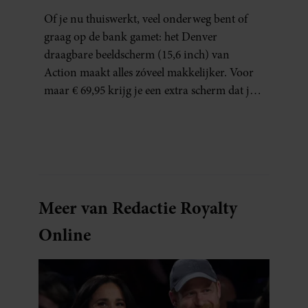
GAMECHANGER VOOR
Of je nu thuiswerkt, veel onderweg bent of
THUISWERKERS ÉN BINGE-
graag op de bank gamet: het Denver
WATCHERS
draagbare beeldscherm (15,6 inch) van
Action maakt alles zóveel makkelijker. Voor
maar € 69,95 krijg je een extra scherm dat je
letterlijk overal mee naartoe kunt nemen…
en dat is in tijden van hybride werken echt
geen overbodige luxe.
Meer van Redactie Royalty
Online